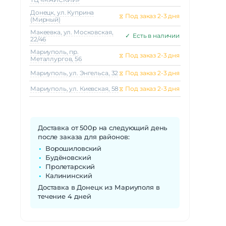
Донецк, ул. Куприна
⧖
Под заказ 2-3 дня
(Мирный)
Макеeвка, ул. Московская,
✓
Есть в наличии
22/46
Мариуполь, пр.
⧖
Под заказ 2-3 дня
Металлургов, 56
Мариуполь, ул. Энгельса, 32
⧖
Под заказ 2-3 дня
Мариуполь, ул. Киевская, 58
⧖
Под заказ 2-3 дня
Доставка от 500р на следующий день
после заказа для районов:
Ворошиловский
Будёновский
Пролетарский
Калининский
Доставка в Донецк из Мариуполя в
течение 4 дней