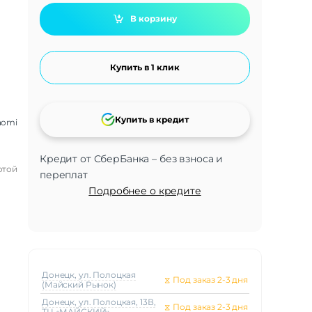
В корзину
Купить в 1 клик
Купить в кредит
aomi
Кредит от СберБанка – без взноса и
отой
переплат
Подробнее о кредите
Донецк, ул. Полоцкая
⧖
Под заказ 2-3 дня
(Майский Рынок)
Донецк, ул. Полоцкая, 13В,
⧖
Под заказ 2-3 дня
ТЦ «МАЙСКИЙ»