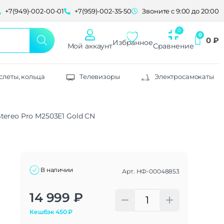
+7(949)-002-00-01
+7(959)-002-35-50
Звоните с 9:00 до 20:00
0
₽
Избранное
Мой аккаунт
Сравнение
слеты, кольца
Телевизоры
Электросамокаты
ereo Pro M2503E1 Gold CN
В наличии
Арт.
НФ-00048853
Alternative:
14 999
₽
Кешбэк
450
₽