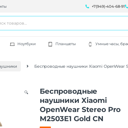
кты
+7(949)-404-68-91
Ноутбуки
Планшеты
Умные часы, бра
аушники
Беспроводные наушники Xiaomi OpenWear St
Беспроводные
🔍
наушники Xiaomi
OpenWear Stereo Pro
M2503E1 Gold CN