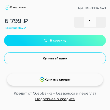
В наличии
Арт.
НФ-00048740
Alternative:
6 799
₽
Кешбэк
204
₽
В корзину
Купить в 1 клик
Купить в кредит
Кредит от СберБанка – без взноса и переплат
Подробнее о кредите