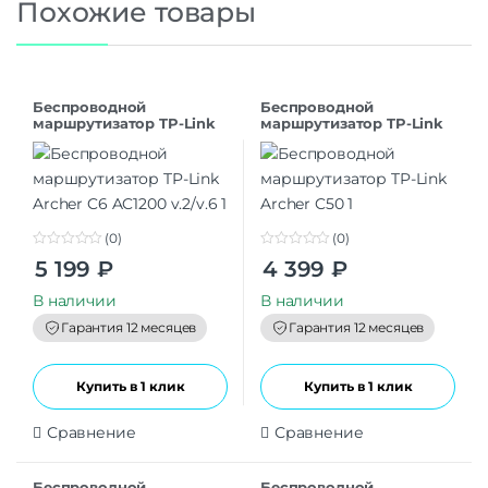
Похожие товары
Беспроводной
Беспроводной
маршрутизатор TP-Link
маршрутизатор TP-Link
Archer C6 AC1200 v.2/v.6
Archer C50
(0)
(0)
0
0
5 199
₽
4 399
₽
o
o
u
u
t
t
В наличии
В наличии
o
o
f
f
Гарантия 12 месяцев
Гарантия 12 месяцев
5
5
Купить в 1 клик
Купить в 1 клик
Сравнение
Сравнение
Беспроводной
Беспроводной