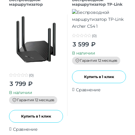
маршрутизатор
маршрутизатор TP-Link
MERCUSYS MR60X (2 LAN,
Archer C54
1000 Мбит/с, 4 (802.11n), 5
(802.11ac), 6 (802.11a
(0)
0
3 599
₽
o
u
t
В наличии
o
f
Гарантия 12 месяцев
5
(0)
Купить в 1 клик
0
3 799
₽
o
u
Сравнение
t
В наличии
o
f
Гарантия 12 месяцев
5
Купить в 1 клик
Сравнение