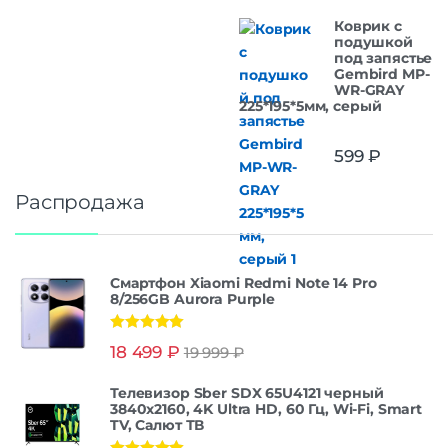
Коврик с
подушкой
под запястье
Gembird MP-
WR-GRAY
225*195*5мм, серый
599
₽
Распродажа
Смартфон Xiaomi Redmi Note 14 Pro
8/256GB Aurora Purple
Оценка
5.00
18 499
₽
19 999
₽
из 5
Телевизор Sber SDX 65U4121 черный
3840x2160, 4K Ultra HD, 60 Гц, Wi-Fi, Smart
TV, Салют ТВ