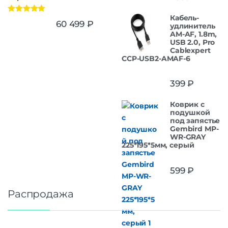
Кабель-
Оценка
5.00
60 499
₽
удлинитель
из 5
AM-AF, 1.8m,
USB 2.0, Pro
Cablexpert
CCP-USB2-AMAF-6
399
₽
Коврик с
подушкой
под запястье
Gembird MP-
WR-GRAY
225*195*5мм, серый
599
₽
Распродажа