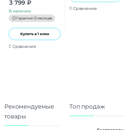
3 799
₽
o
u
Сравнение
t
В наличии
o
f
Гарантия 12 месяцев
5
Купить в 1 клик
Сравнение
Рекомендуемые
Топ продаж
товары
Беспроводн