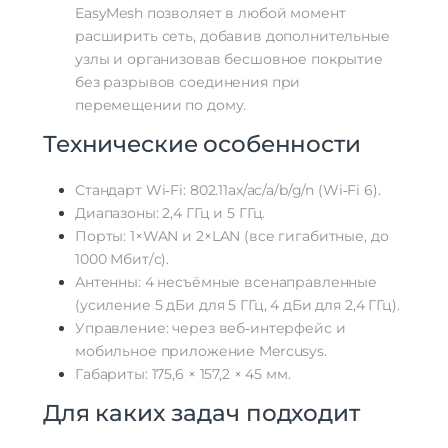
EasyMesh
позволяет
в
любой
момент
расширить
сеть,
добавив
дополнительные
узлы
и
организовав
бесшовное
покрытие
без
разрывов
соединения
при
перемещении
по
дому.
Технические
особенности
Стандарт
Wi‑Fi:
802.11ax/ac/a/b/g/n
(Wi‑Fi
6).
Диапазоны:
2,4
ГГц
и
5
ГГц.
Порты:
1×WAN
и
2×LAN
(все
гигабитные,
до
1000
Мбит/с).
Антенны:
4
несъёмные
всенаправленные
(усиление
5
дБи
для
5
ГГц,
4
дБи
для
2,4
ГГц).
Управление:
через
веб‑интерфейс
и
мобильное
приложение
Mercusys.
Габариты:
175,6
× 157,2
× 45
мм.
Для
каких
задач
подходит