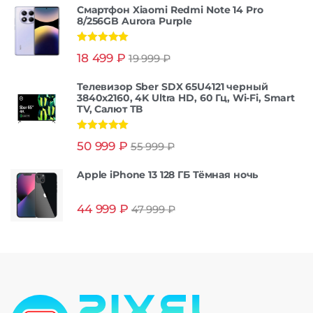
Смартфон Xiaomi Redmi Note 14 Pro
8/256GB Aurora Purple
Оценка
5.00
18 499
₽
19 999
₽
из 5
Телевизор Sber SDX 65U4121 черный
3840x2160, 4K Ultra HD, 60 Гц, Wi-Fi, Smart
TV, Салют ТВ
Оценка
5.00
50 999
₽
55 999
₽
из 5
Apple iPhone 13 128 ГБ Тёмная ночь
44 999
₽
47 999
₽