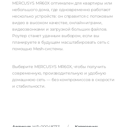
MERCUSYS
MR60X
оптимален
для
квартиры
или
небольшого
дома,
где
одновременно
работают
несколько
устройств:
он
справится
с
потоковым
видео
в
высоком
качестве,
онлайн‑играми,
видеозвонками
и
загрузкой
больших
файлов.
Роутер
станет
удачным
выбором,
если
вы
планируете
в
будущем
масштабировать
сеть
с
помощью
Mesh‑системы.
Выберите
MERCUSYS
MR60X,
чтобы
получить
современную,
производительную
и
удобную
домашнюю
сеть
— без
компромиссов
в
скорости
и
стабильности.
Артикул:
НФ-00048733
Категория: