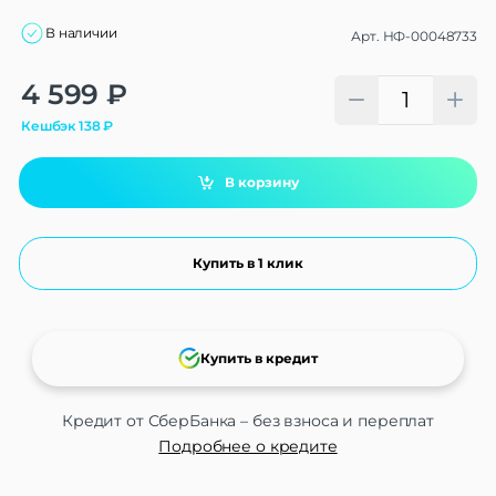
В наличии
Арт.
НФ-00048733
Alternative:
4 599
₽
Кешбэк
138
₽
В корзину
Купить в 1 клик
Купить в кредит
Кредит от СберБанка – без взноса и переплат
Подробнее о кредите