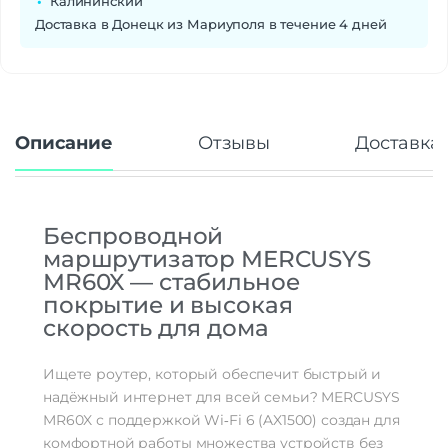
Калининский
Доставка в Донецк из Мариуполя в течение 4 дней
Описание
Отзывы
Доставка 
Беспроводной
маршрутизатор
MERCUSYS
MR60X
— стабильное
покрытие
и
высокая
скорость
для
дома
Ищете
роутер,
который
обеспечит
быстрый
и
надёжный
интернет
для
всей
семьи?
MERCUSYS
MR60X
с
поддержкой
Wi‑Fi
6
(AX1500)
создан
для
комфортной
работы
множества
устройств
без