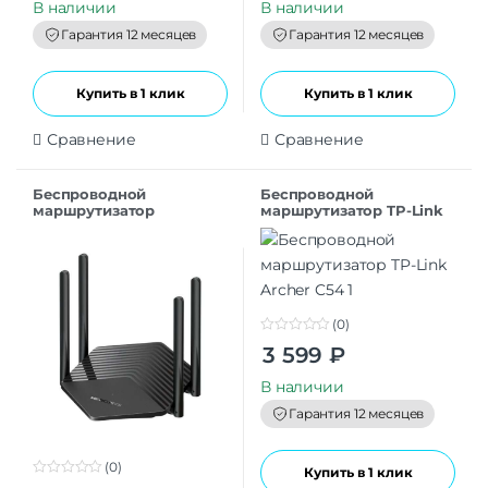
t
t
В наличии
В наличии
o
o
f
f
Гарантия 12 месяцев
Гарантия 12 месяцев
5
5
Купить в 1 клик
Купить в 1 клик
Сравнение
Сравнение
Беспроводной
Беспроводной
маршрутизатор
маршрутизатор TP-Link
MERCUSYS MR60X (2 LAN,
Archer C54
1000 Мбит/с, 4 (802.11n), 5
(802.11ac), 6 (802.11a
(0)
0
3 599
₽
o
u
t
В наличии
o
f
Гарантия 12 месяцев
5
(0)
Купить в 1 клик
0