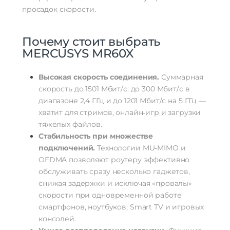
просадок
скорости.
Почему
стоит
выбрать
MERCUSYS
MR60X
Высокая
скорость
соединения.
Суммарная
скорость
до
1501
Мбит/с:
до
300
Мбит/с
в
диапазоне
2,4
ГГц
и
до
1201
Мбит/с
на
5
ГГц
—
хватит
для
стримов,
онлайн‑игр
и
загрузки
тяжёлых
файлов.
Стабильность
при
множестве
подключений.
Технологии
MU‑MIMO
и
OFDMA
позволяют
роутеру
эффективно
обслуживать
сразу
несколько
гаджетов,
снижая
задержки
и
исключая
«провалы»
скорости
при
одновременной
работе
смартфонов,
ноутбуков,
Smart
TV
и
игровых
консолей.