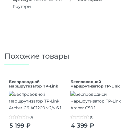
Роутеры
Похожие товары
Беспроводной
Беспроводной
маршрутизатор TP-Link
маршрутизатор TP-Link
Archer C6 AC1200 v.2/v.6
Archer C50
(0)
(0)
0
0
5 199
₽
4 399
₽
o
o
u
u