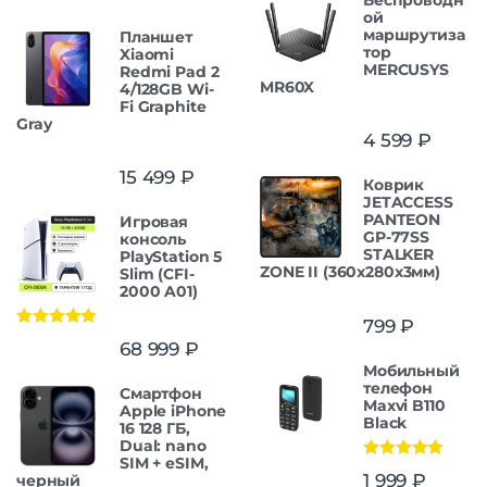
ой
маршрутиза
Планшет
тор
Xiaomi
MERCUSYS
Redmi Pad 2
MR60X
4/128GB Wi-
Fi Graphite
Gray
4 599
₽
15 499
₽
Коврик
JETACCESS
PANTEON
Игровая
GP-77SS
консоль
STALKER
PlayStation 5
ZONE II (360x280x3мм)
Slim (CFI-
2000 A01)
799
₽
Оценка
5.00
68 999
₽
из 5
Мобильный
телефон
Смартфон
Maxvi B110
Apple iPhone
Black
16 128 ГБ,
Dual: nano
SIM + eSIM,
Оценка
5.00
1 999
₽
черный
из 5