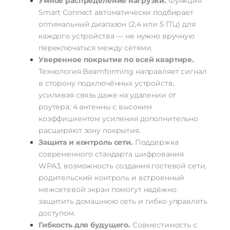
Умное
распределение
нагрузки.
Функция
Smart
Connect
автоматически
подбирает
оптимальный
диапазон
(2,4
или
5
ГГц)
для
каждого
устройства
— не
нужно
вручную
переключаться
между
сетями.
Уверенное
покрытие
по
всей
квартире.
Технология
Beamforming
направляет
сигнал
в
сторону
подключённых
устройств,
усиливая
связь
даже
на
удалении
от
роутера;
4
антенны
с
высоким
коэффициентом
усиления
дополнительно
расширяют
зону
покрытия.
Защита
и
контроль
сети.
Поддержка
современного
стандарта
шифрования
WPA3,
возможность
создания
гостевой
сети,
родительский
контроль
и
встроенный
межсетевой
экран
помогут
надёжно
защитить
домашнюю
сеть
и
гибко
управлять
доступом.
Гибкость
для
будущего.
Совместимость
с