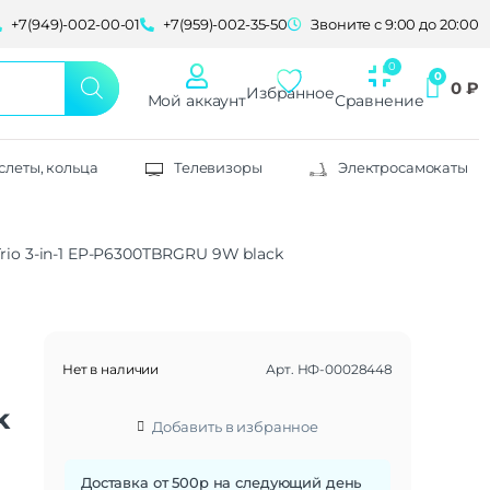
+7(949)-002-00-01
+7(959)-002-35-50
Звоните с 9:00 до 20:00
0
₽
Избранное
Мой аккаунт
Сравнение
слеты, кольца
Телевизоры
Электросамокаты
io 3-in-1 EP-P6300TBRGRU 9W black
Нет в наличии
Арт.
НФ-00028448
k
Добавить в избранное
Доставка от 500р на следующий день