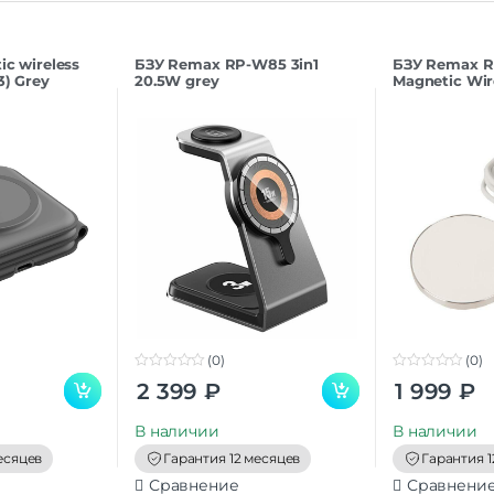
ic wireless
БЗУ Remax RP-W85 3in1
БЗУ Remax 
3) Grey
20.5W grey
Magnetic Wir
(0)
(0)
0
0
2 399
₽
1 999
₽
o
o
u
u
t
t
В наличии
В наличии
o
o
f
f
есяцев
Гарантия 12 месяцев
Гарантия 1
5
5
Сравнение
Сравнени