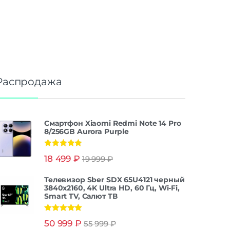
Распродажа
Смартфон Xiaomi Redmi Note 14 Pro
8/256GB Aurora Purple
Оценка
5.00
18 499
₽
19 999
₽
из 5
Телевизор Sber SDX 65U4121 черный
3840x2160, 4K Ultra HD, 60 Гц, Wi-Fi,
Smart TV, Салют ТВ
Оценка
5.00
50 999
₽
55 999
₽
из 5