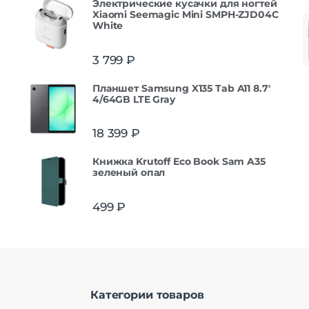
Электрические кусачки для ногтей
Xiaomi Seemagic Mini SMPH-ZJD04C
White
3 799
₽
Планшет Samsung X135 Tab A11 8.7'
4/64GB LTE Gray
18 399
₽
Книжка Krutoff Eco Book Sam A35
зеленый опал
499
₽
Категории товаров