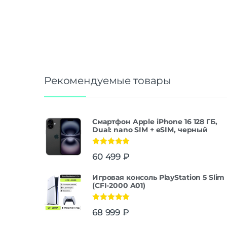
Рекомендуемые товары
Смартфон Apple iPhone 16 128 ГБ,
Dual: nano SIM + eSIM, черный
Оценка
5.00
60 499
₽
из 5
Игровая консоль PlayStation 5 Slim
(CFI-2000 A01)
Оценка
5.00
68 999
₽
из 5