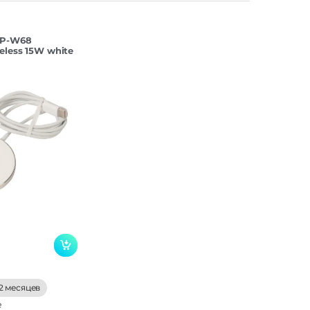
RP-W68
eless 15W white
2 месяцев
е