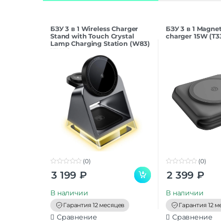
БЗУ 3 в 1 Wireless Charger
БЗУ 3 в 1 Magnet
Stand with Touch Crystal
charger 15W (T3
Lamp Charging Station (W83)
15W Grey
(0)
(0)
0
0
3 199
₽
2 399
₽
o
o
u
u
t
t
В наличии
В наличии
o
o
f
f
Гарантия 12 месяцев
Гарантия 12 м
5
5
Сравнение
Сравнение