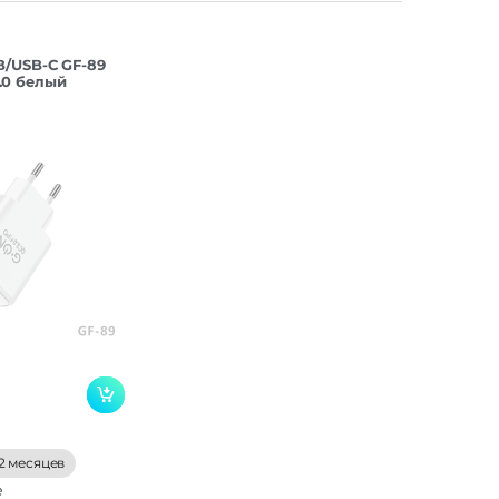
B/USB-C GF-89
.0 белый
2 месяцев
е