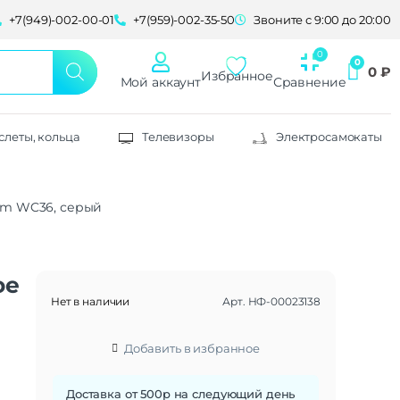
+7(949)-002-00-01
+7(959)-002-35-50
Звоните с 9:00 до 20:00
0
₽
Избранное
Мой аккаунт
Сравнение
слеты, кольца
Телевизоры
Электросамокаты
om WC36, серый
ое
Нет в наличии
Арт.
НФ-00023138
Добавить в избранное
Доставка от 500р на следующий день