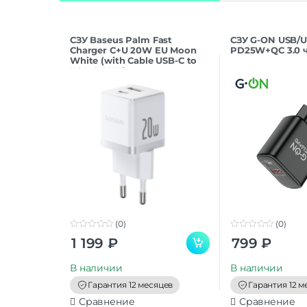
СЗУ Baseus Palm Fast
СЗУ G-ON USB/U
Charger C+U 20W EU Moon
PD25W+QC 3.0 
White (with Cable USB-C to
USB-C 60W)
(0)
(0)
0
0
1 199
₽
799
₽
o
o
u
u
t
t
В наличии
В наличии
o
o
f
f
Гарантия 12 месяцев
Гарантия 12 м
5
5
Сравнение
Сравнение