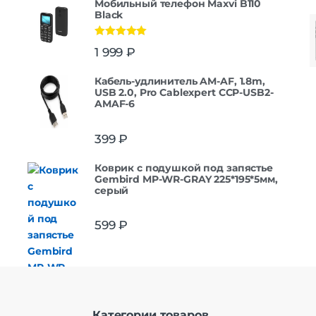
Мобильный телефон Maxvi B110
Black
Оценка
5.00
1 999
₽
из 5
Кабель-удлинитель AM-AF, 1.8m,
USB 2.0, Pro Cablexpert CCP-USB2-
AMAF-6
399
₽
Коврик с подушкой под запястье
Gembird MP-WR-GRAY 225*195*5мм,
серый
599
₽
Категории товаров