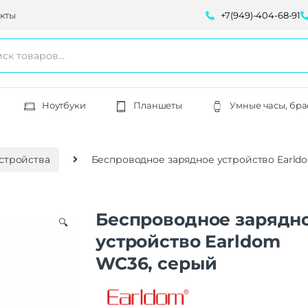
кты
+7(949)-404-68-91
Ноутбуки
Планшеты
Умные часы, бра
стройства
Беспроводное зарядное устройство Earld
Беспроводное зарядн
🔍
устройство Earldom
WC36, серый