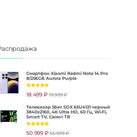
Распродажа
Смартфон Xiaomi Redmi Note 14 Pro
8/256GB Aurora Purple
Оценка
5.00
18 499
₽
19 999
₽
из 5
Телевизор Sber SDX 65U4121 черный
3840x2160, 4K Ultra HD, 60 Гц, Wi-Fi,
Smart TV, Салют ТВ
Оценка
5.00
50 999
₽
55 999
₽
из 5