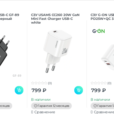
SB-C GF-89
СЗУ USAMS CC260 20W GaN
СЗУ G-ON US
черный
Mini Fast Charger USB-C
PD25W+QC 3
white
(0)
(0)
0
0
799
₽
799
₽
o
o
u
u
t
t
В наличии
В наличии
o
o
f
f
есяцев
Гарантия 12 месяцев
Гарантия 1
5
5
Сравнение
Сравнени