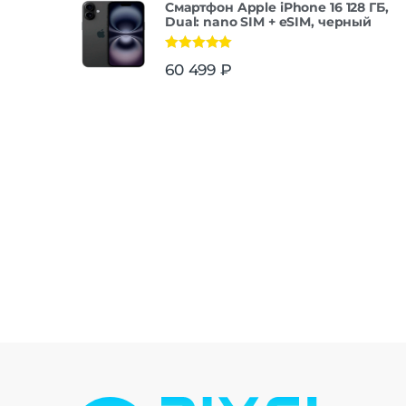
Смартфон Apple iPhone 16 128 ГБ,
Dual: nano SIM + eSIM, черный
Оценка
5.00
60 499
₽
из 5