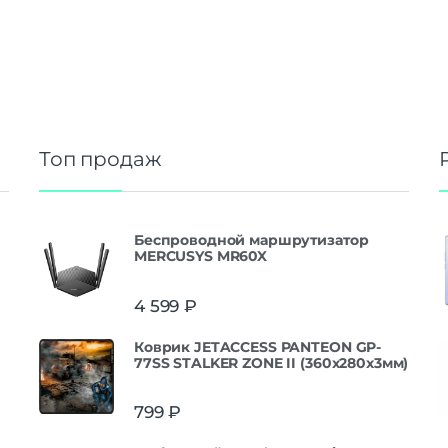
Топ продаж
Беспроводной маршрутизатор
MERCUSYS MR60X
4 599
₽
Коврик JETACCESS PANTEON GP-
77SS STALKER ZONE II (360x280x3мм)
799
₽