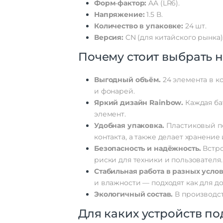
Форм‑фактор:
AA
(LR6).
Напряжение:
1.5
В.
Количество
в
упаковке:
24
шт.
Версия:
CN
(для
китайского
рынка)
Почему
стоит
выбрать
н
Выгодный
объём.
24
элемента
в
ко
и
фонарей.
Яркий
дизайн
Rainbow.
Каждая
ба
элемент.
Удобная
упаковка.
Пластиковый
п
контакта,
а
также
делает
хранение
Безопасность
и
надёжность.
Встр
риски
для
техники
и
пользователя.
Стабильная
работа
в
разных
услов
и
влажности
— подходят
как
для
до
Экологичный
состав.
В
производс
Для
каких
устройств
по