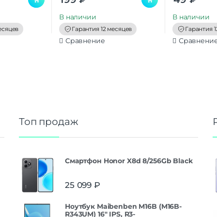
u
u
t
t
В наличии
В наличии
o
o
f
f
есяцев
Гарантия 12 месяцев
Гарантия 1
5
5
Сравнение
Сравнени
Топ продаж
Смартфон Honor X8d 8/256Gb Black
25 099
₽
Ноутбук Maibenben M16B (M16B-
R343UM) 16" IPS, R3-