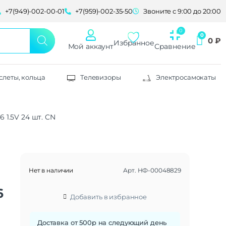
+7(949)-002-00-01
+7(959)-002-35-50
Звоните с 9:00 до 20:00
0
₽
Избранное
Мой аккаунт
Сравнение
слеты, кольца
Телевизоры
Электросамокаты
 1.5V 24 шт. CN
Нет в наличии
Арт.
НФ-00048829
6
Добавить в избранное
Доставка от 500р на следующий день