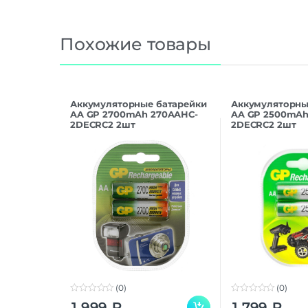
Похожие товары
Аккумуляторные батарейки
Аккумуляторны
AA GP 2700mAh 270AAHC-
AA GP 2500mAh
2DECRC2 2шт
2DECRC2 2шт
(0)
(0)
0
0
1 999
₽
1 799
₽
o
o