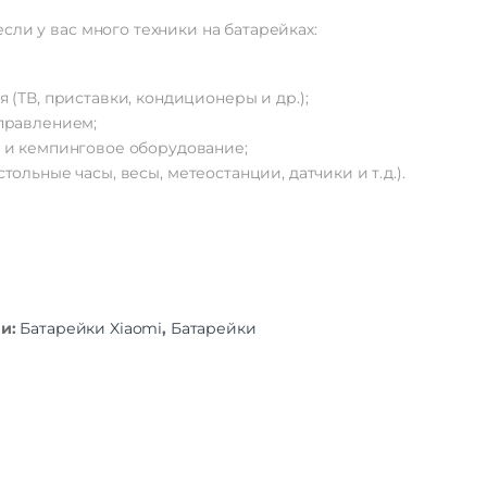
если
у
вас
много
техники
на
батарейках:
я
(ТВ,
приставки,
кондиционеры
и
др.);
правлением;
и
кемпинговое
оборудование;
стольные
часы,
весы,
метеостанции,
датчики
и
т.
д.).
ии:
Батарейки Xiaomi
,
Батарейки