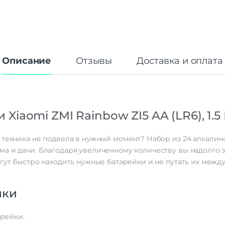
Описание
Отзывы
Доставка и оплата
и
Xiaomi
ZMI
Rainbow
ZI5
AA
(LR6),
1.5
техника
не
подвела
в
нужный
момент?
Набор
из
24
алкалин
ма
и
дачи.
Благодаря
увеличенному
количеству
вы
надолго
з
гут
быстро
находить
нужные
батарейки
и
не
путать
их
межд
ики
рейки.