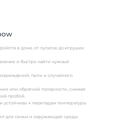
bow
тройств
в
доме,
от
пультов
до
игрушек
анение
и
быстро
найти
нужный
овреждений,
пыли
и
случайного
нии
или
обратной
полярности,
снижая
кий
пробой.
и
устойчивы
к
перепадам
температуры
нт
для
семьи
и
окружающей
среды.