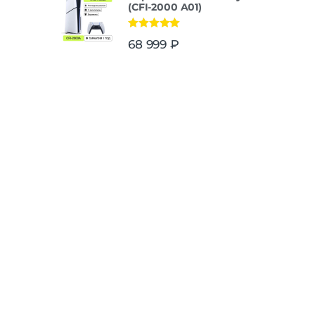
(CFI-2000 A01)
Оценка
5.00
68 999
₽
из 5