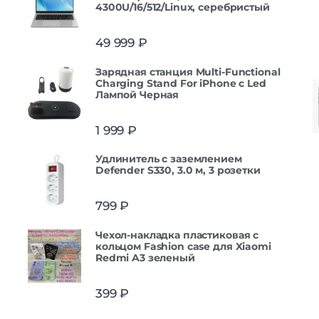
4300U/16/512/Linux, серебристый
49 999
₽
Зарядная станция Multi-Functional
Charging Stand For iPhone с Led
Лампой Черная
1 999
₽
Удлинитель с заземлением
Defender S330, 3.0 м, 3 розетки
799
₽
Чехол-накладка пластиковая с
кольцом Fashion case для Xiaomi
Redmi A3 зеленый
399
₽