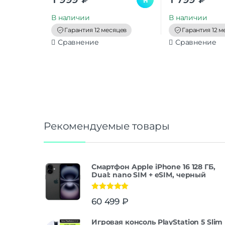
u
u
t
t
В наличии
В наличии
o
o
f
f
Гарантия 12 месяцев
Гарантия 12 м
5
5
Сравнение
Сравнение
Рекомендуемые товары
Смартфон Apple iPhone 16 128 ГБ,
Dual: nano SIM + eSIM, черный
Оценка
5.00
60 499
₽
из 5
Игровая консоль PlayStation 5 Slim