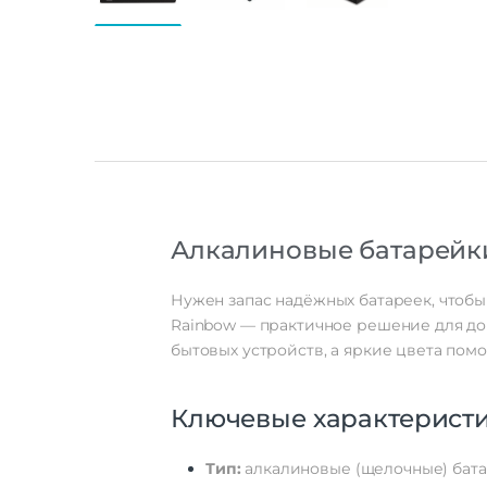
Алкалиновые
батарейк
Нужен
запас
надёжных
батареек,
чтобы
Rainbow
— практичное
решение
для
до
бытовых
устройств,
а
яркие
цвета
помо
Ключевые
характерист
Тип:
алкалиновые
(щелочные)
бата