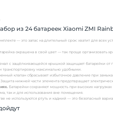
.
абор
из
24
батареек
Xiaomi
ZMI
Rain
мплекте
— это
запас
на
длительный
срок:
хватит
для
всех
ус
тарейка
окрашена
в
свой
цвет
— так
проще
организовать
хр
енал
с
защёлкивающейся
крышкой
защищает
батарейки
от
п
и
транспортировку
максимально
удобными.
оенный
клапан
сбрасывает
избыточное
давление
при
замыка
Защита
нижней
части
элемента
предотвращает
электричес
иях.
Батарейки
сохраняют
мощность
при
высоких
нагрузках
ма,
так
и
для
использования
вне
помещения.
тве
не
используются
ртуть
и
кадмий
— это
безопасный
вариа
дойдут