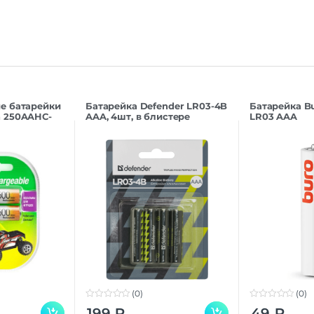
е батарейки
Батарейка Defender LR03-4B
Батарейка Bu
 250AAHC-
AAA, 4шт, в блистере
LR03 AAA
(0)
(0)
0
0
199
₽
49
₽
o
o