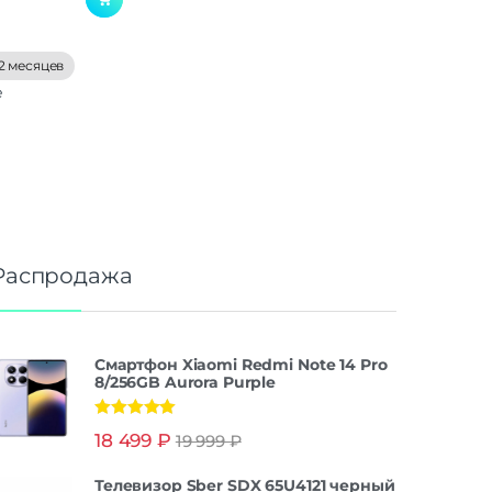
2 месяцев
е
Распродажа
Смартфон Xiaomi Redmi Note 14 Pro
8/256GB Aurora Purple
Оценка
5.00
18 499
₽
19 999
₽
из 5
Телевизор Sber SDX 65U4121 черный