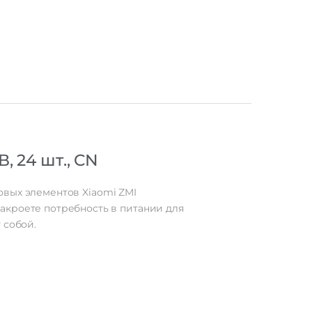
В,
24
шт.,
CN
овых
элементов
Xiaomi
ZMI
акроете
потребность
в
питании
для
у
собой.