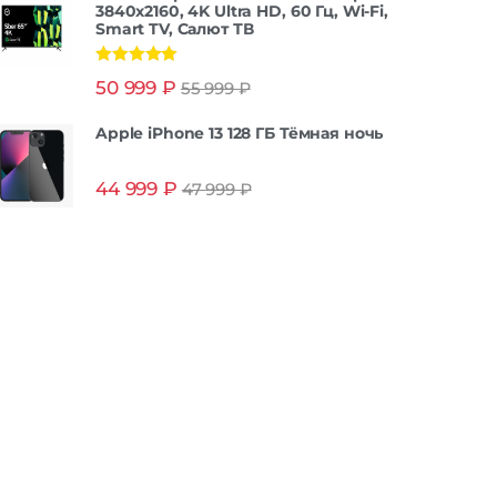
3840x2160, 4K Ultra HD, 60 Гц, Wi-Fi,
Smart TV, Салют ТВ
Оценка
5.00
50 999
₽
55 999
₽
из 5
Apple iPhone 13 128 ГБ Тёмная ночь
44 999
₽
47 999
₽