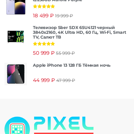
Оценка
5.00
18 499
₽
19 999
₽
из 5
Телевизор Sber SDX 65U4121 черный
3840x2160, 4K Ultra HD, 60 Гц, Wi-Fi, Smart
TV, Салют ТВ
Оценка
5.00
50 999
₽
55 999
₽
из 5
Apple iPhone 13 128 ГБ Тёмная ночь
44 999
₽
47 999
₽