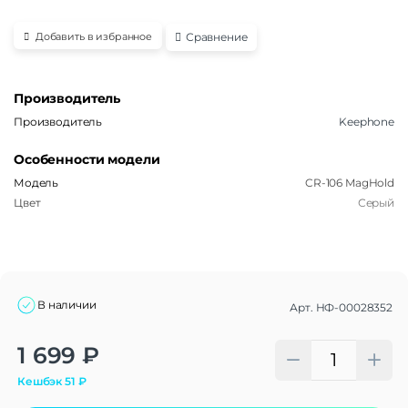
Сравнение
Добавить в избранное
Производитель
Производитель
Keephone
Особенности модели
Модель
CR-106 MagHold
Цвет
Серый
В наличии
Арт.
НФ-00028352
Alternative:
1 699
₽
Кешбэк
51
₽