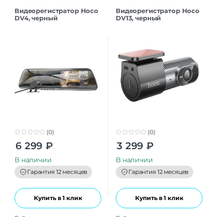
Видеорегистратор Hoco
Видеорегистратор Hoco
DV4, черный
DV13, черный
(0)
(0)
0
0
6 299
₽
3 299
₽
o
o
u
u
t
t
В наличии
В наличии
o
o
f
f
Гарантия 12 месяцев
Гарантия 12 месяцев
5
5
Купить в 1 клик
Купить в 1 клик