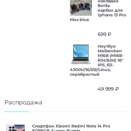
накладка
Berila
карбон для
Iphone 13 Pro
Max blue
699
₽
Ноутбук
Maibenben
M16B (M16B-
R343UM) 16"
IPS, R3-
4300U/16/512/Linux,
серебристый
49 999
₽
Распродажа
Смартфон Xiaomi Redmi Note 14 Pro
8/256GB Aurora Purple