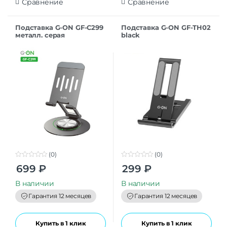
Сравнение
Сравнение
Подставка G-ON GF-C299
Подставка G-ON GF-TH02
металл. серая
black
(0)
(0)
0
0
699
₽
299
₽
o
o
u
u
t
t
В наличии
В наличии
o
o
f
f
Гарантия 12 месяцев
Гарантия 12 месяцев
5
5
Купить в 1 клик
Купить в 1 клик