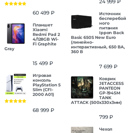
24 999
₽
Оценка
5.00
60 499
₽
Источник
из 5
бесперебой
ного
Планшет
питания
Xiaomi
Ippon Back
Redmi Pad 2
Basic 650S New Euro
4/128GB Wi-
(линейно-
Fi Graphite
интерактивный, 650 ВА,
Gray
360 В
15 499
₽
7 699
₽
Игровая
Коврик
консоль
JETACCESS
PlayStation 5
PANTEON
Slim (CFI-
GP-194SM
2000 A01)
TANK
ATTACK (500x330x3мм)
Оценка
5.00
68 999
₽
из 5
799
₽
Чехол