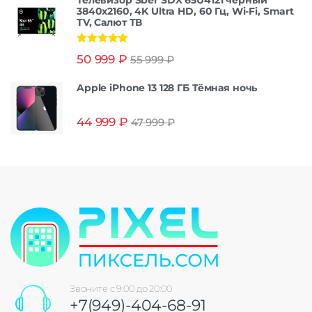
3840x2160, 4K Ultra HD, 60 Гц, Wi-Fi, Smart
TV, Салют ТВ
Оценка
5.00
50 999
₽
55 999
₽
из 5
Apple iPhone 13 128 ГБ Тёмная ночь
44 999
₽
47 999
₽
Звоните с 9:00 до 20:00
+7(949)-404-68-91