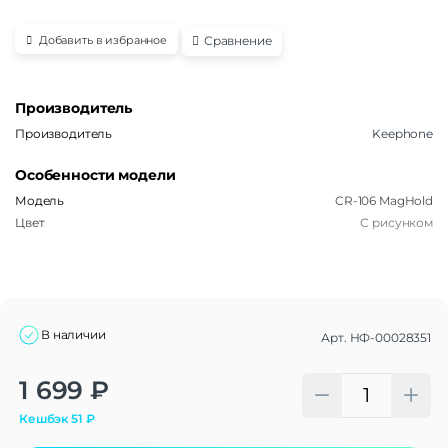
Сравнение
Добавить в избранное
Производитель
Производитель
Keephone
Особенности модели
Модель
CR-106 MagHold
Цвет
С рисунком
В наличии
Арт.
НФ-00028351
Alternative:
1 699
₽
Кешбэк
51
₽