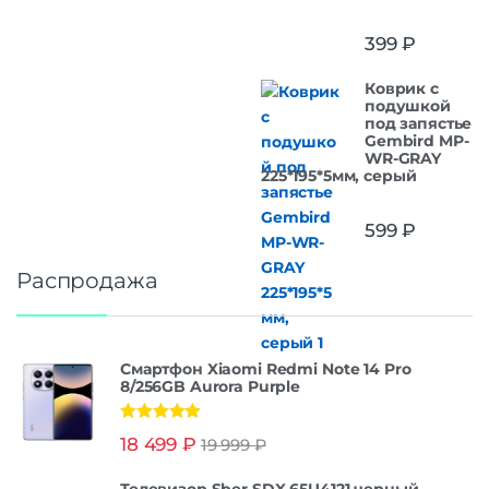
399
₽
Коврик с
подушкой
под запястье
Gembird MP-
WR-GRAY
225*195*5мм, серый
599
₽
Распродажа
Смартфон Xiaomi Redmi Note 14 Pro
8/256GB Aurora Purple
Оценка
5.00
18 499
₽
19 999
₽
из 5
Телевизор Sber SDX 65U4121 черный