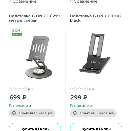
Сравнение
Сравнение
Подставка G-ON GF-C299
Подставка G-ON GF-TH02
металл. серая
black
(0)
(0)
0
0
699
₽
299
₽
o
o
u
u
t
t
В наличии
В наличии
o
o
f
f
Гарантия 12 месяцев
Гарантия 12 месяцев
5
5
Купить в 1 клик
Купить в 1 клик