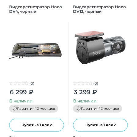
Видеорегистратор Hoco
Видеорегистратор Hoco
DV4, черный
DV13, черный
(0)
(0)
0
0
6 299
₽
3 299
₽
o
o
u
u
t
t
В наличии
В наличии
o
o
f
f
Гарантия 12 месяцев
Гарантия 12 месяцев
5
5
Купить в 1 клик
Купить в 1 клик