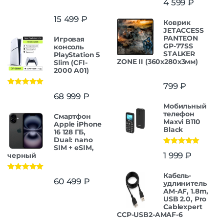
4 599
₽
15 499
₽
Коврик
JETACCESS
PANTEON
Игровая
GP-77SS
консоль
STALKER
PlayStation 5
ZONE II (360x280x3мм)
Slim (CFI-
2000 A01)
799
₽
Оценка
5.00
68 999
₽
из 5
Мобильный
телефон
Смартфон
Maxvi B110
Apple iPhone
Black
16 128 ГБ,
Dual: nano
SIM + eSIM,
Оценка
5.00
1 999
₽
черный
из 5
Кабель-
Оценка
5.00
60 499
₽
удлинитель
из 5
AM-AF, 1.8m,
USB 2.0, Pro
Cablexpert
CCP-USB2-AMAF-6