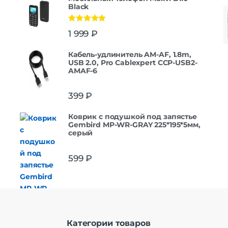
Black
Оценка
5.00
1 999
₽
из 5
Кабель-удлинитель AM-AF, 1.8m,
USB 2.0, Pro Cablexpert CCP-USB2-
AMAF-6
399
₽
Коврик с подушкой под запястье
Gembird MP-WR-GRAY 225*195*5мм,
серый
599
₽
Категории товаров