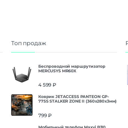
Топ продаж
Беспроводной маршрутизатор
MERCUSYS MR60X
4 599
₽
Коврик JETACCESS PANTEON GP-
77SS STALKER ZONE II (360x280x3мм)
799
₽
Мобильный телефон Maxvi B110