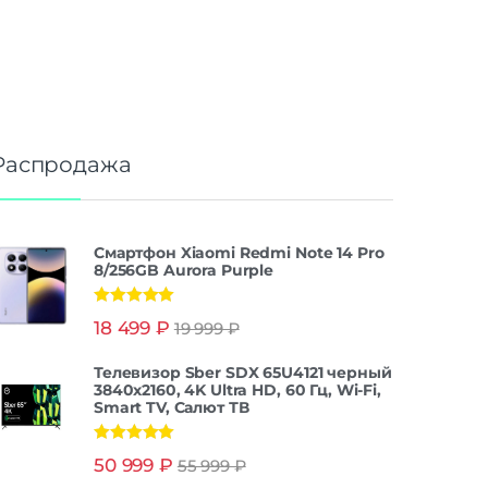
Распродажа
Смартфон Xiaomi Redmi Note 14 Pro
8/256GB Aurora Purple
Оценка
5.00
18 499
₽
19 999
₽
из 5
Телевизор Sber SDX 65U4121 черный
3840x2160, 4K Ultra HD, 60 Гц, Wi-Fi,
Smart TV, Салют ТВ
Оценка
5.00
50 999
₽
55 999
₽
из 5