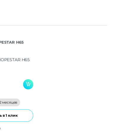
PESTAR H65
2 месяцев
 в 1 клик
е