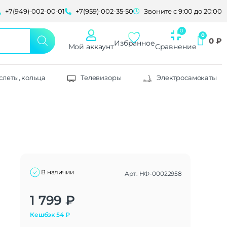
+7(949)-002-00-01
+7(959)-002-35-50
Звоните с 9:00 до 20:00
0
₽
Избранное
Мой аккаунт
Сравнение
слеты, кольца
Телевизоры
Электросамокаты
В наличии
Арт.
НФ-00022958
Alternative:
1 799
₽
Кешбэк
54
₽