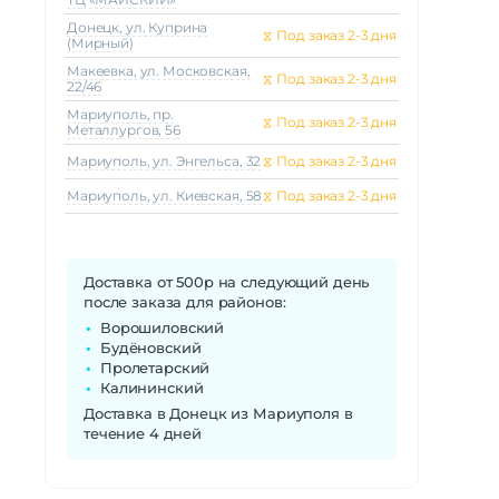
Донецк, ул. Куприна
⧖
Под заказ 2-3 дня
(Мирный)
Макеeвка, ул. Московская,
⧖
Под заказ 2-3 дня
22/46
Мариуполь, пр.
⧖
Под заказ 2-3 дня
Металлургов, 56
Мариуполь, ул. Энгельса, 32
⧖
Под заказ 2-3 дня
Мариуполь, ул. Киевская, 58
⧖
Под заказ 2-3 дня
Доставка от 500р на следующий день
после заказа для районов:
Ворошиловский
Будёновский
Пролетарский
Калининский
Доставка в Донецк из Мариуполя в
течение 4 дней