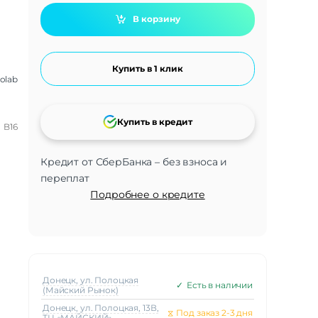
В корзину
Купить в 1 клик
olab
Купить в кредит
B16
Кредит от СберБанка – без взноса и
переплат
Подробнее о кредите
Донецк, ул. Полоцкая
✓
Есть в наличии
(Майский Рынок)
Донецк, ул. Полоцкая, 13В,
⧖
Под заказ 2-3 дня
ТЦ «МАЙСКИЙ»