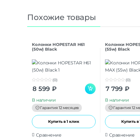
Похожие товары
Колонки HOPESTAR H61
Колонки HOPES
(50w) Black
(55w) Black
(0)
(0)
0
0
8 599
₽
7 799
₽
o
o
u
u
t
t
В наличии
В наличии
o
o
f
f
Гарантия 12 месяцев
Гарантия 12 м
5
5
Купить в 1 клик
Купить в 
Сравнение
Сравнение