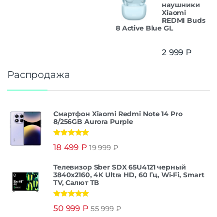
наушники
Xiaomi
REDMI Buds
8 Active Blue GL
2 999
₽
Распродажа
Смартфон Xiaomi Redmi Note 14 Pro
8/256GB Aurora Purple
Оценка
5.00
18 499
₽
19 999
₽
из 5
Телевизор Sber SDX 65U4121 черный
3840x2160, 4K Ultra HD, 60 Гц, Wi-Fi, Smart
TV, Салют ТВ
Оценка
5.00
50 999
₽
55 999
₽
из 5