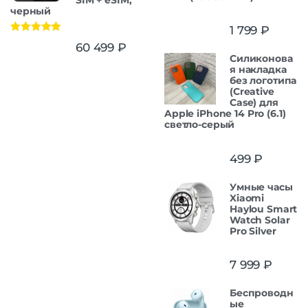
черный
1 799
₽
Оценка
5.00
60 499
₽
из 5
Силиконова
я накладка
без логотипа
(Creative
Case) для
Apple iPhone 14 Pro (6.1)
светло-серый
499
₽
Умные часы
Xiaomi
Haylou Smart
Watch Solar
Pro Silver
7 999
₽
Беспроводн
ые