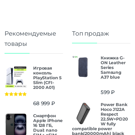
Рекомендуемые
Топ продаж
товары
Книжка G-
ON Leather
Series
Игровая
Samsung
консоль
A37 blue
PlayStation 5
Slim (CFI-
2000 A01)
599
₽
Оценка
5.00
68 999
₽
Power Bank
из 5
Hoco J122A
Respect
Смартфон
22.5W+PD20
Apple iPhone
W fully
16 128 ГБ,
compatible power
Dual: nano
bank(20000mAh) black
SIM + eSIM,