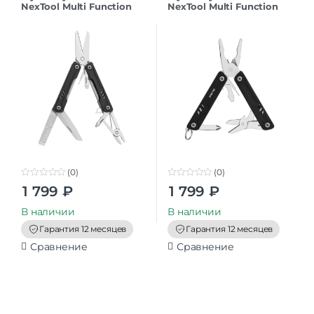
NexTool Multi Function
NexTool Multi Function
Scissors NE20237 CN
Scissors Lite NE20314
Black CN
(0)
(0)
0
0
1 799
₽
1 799
₽
o
o
u
u
t
t
В наличии
В наличии
o
o
f
f
Гарантия 12 месяцев
Гарантия 12 месяцев
5
5
Сравнение
Сравнение