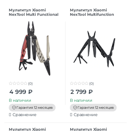
Мультитул Xiaomi
Мультитул Xiaomi
NexTool Multi Functional
NexTool Multifunction
Pliers F30 Pro NE20203A
Knife NE0123 Black CN
Black CN
(0)
(0)
0
0
4 999
₽
2 799
₽
o
o
u
u
t
t
В наличии
В наличии
o
o
f
f
Гарантия 12 месяцев
Гарантия 12 месяцев
5
5
Сравнение
Сравнение
Мультитул Xiaomi
Мультитул Xiaomi