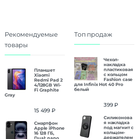
Рекомендуемые
Топ продаж
товары
Чехол-
накладка
пластиковая
Планшет
с кольцом
Xiaomi
Fashion case
Redmi Pad 2
для Infinix Hot 40 Pro
4/128GB Wi-
белый
Fi Graphite
Gray
399
₽
15 499
₽
Силиконова
я накладка
Смартфон
под магнит с
Apple iPhone
кольцом-
16 128 ГБ,
держателем
Dual: nano