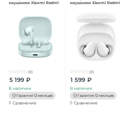
наушники Xiaomi Redmi
наушники Xiaomi Redmi
Buds 6 BHR9245GL Green
Buds 6 Play M2420E1
GL
White GL
(0)
(0)
0
0
5 199
₽
1 599
₽
o
o
u
u
t
t
В наличии
В наличии
o
o
f
f
Гарантия 12 месяцев
Гарантия 12 месяцев
5
5
Сравнение
Сравнение