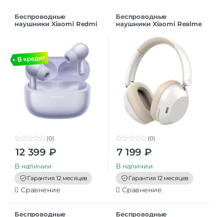
Беспроводные
Беспроводные
наушники Xiaomi Redmi
наушники Xiaomi Realme
Buds 6 Pro BHR9317GL
Techlife Studio H1 White
Purple EU
EU
(0)
(0)
0
0
12 399
₽
7 199
₽
o
o
u
u
t
t
В наличии
В наличии
o
o
f
f
Гарантия 12 месяцев
Гарантия 12 месяцев
5
5
Сравнение
Сравнение
Беспроводные
Беспроводные