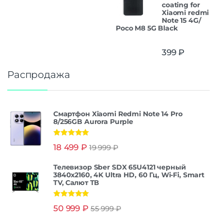
coating for
Xiaomi redmi
Note 15 4G/
Poco M8 5G Black
399
₽
Распродажа
Смартфон Xiaomi Redmi Note 14 Pro
8/256GB Aurora Purple
Оценка
5.00
18 499
₽
19 999
₽
из 5
Телевизор Sber SDX 65U4121 черный
3840x2160, 4K Ultra HD, 60 Гц, Wi-Fi, Smart
TV, Салют ТВ
Оценка
5.00
50 999
₽
55 999
₽
из 5