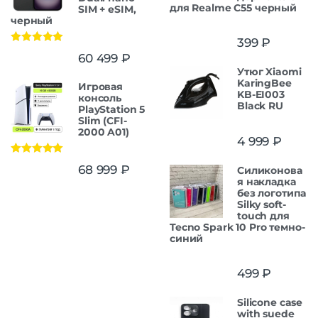
для Realme C55 черный
SIM + eSIM,
черный
399
₽
Оценка
5.00
60 499
₽
из 5
Утюг Xiaomi
KaringBee
Игровая
KB-EI003
консоль
Black RU
PlayStation 5
Slim (CFI-
2000 A01)
4 999
₽
Оценка
5.00
68 999
₽
Силиконова
из 5
я накладка
без логотипа
Silky soft-
touch для
Tecno Spark 10 Pro темно-
синий
499
₽
Silicone case
with suede