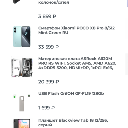
колонок/сател
3 899
₽
Смартфон Xiaomi POCO X8 Pro 8/512
Mint Green RU
33 599
₽
Материнская плата ASRock A620M
PRO RS WIFI, Socket AM5, AMD A620,
4xDDR5-5200, HDMI+DP, 1xPCI-Ex16,
20 399
₽
USB Flash GrifON GF-FL19 128Gb
1 699
₽
Планшет Blackview Tab 18 12/256,
серый