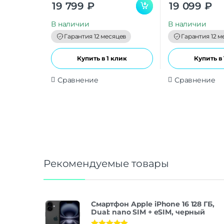
0
0
19 799
₽
19 099
₽
o
o
u
u
t
t
В наличии
В наличии
o
o
f
f
Гарантия 12 месяцев
Гарантия 12 м
5
5
Купить в 1 клик
Купить в 
Сравнение
Сравнение
Рекомендуемые товары
Смартфон Apple iPhone 16 128 ГБ,
Dual: nano SIM + eSIM, черный