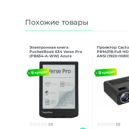
Похожие товары
Электронная книга
Проектор Cactu
PocketBook 634 Verse Pro
PRM.01B.Full H
(PB634-A-WW) Azure
ANSI (1920×1080)
ресурс лампы:
2xUSB
(0)
(0)