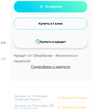
В корзину
Купить в 1 клик
Купить в кредит
ZMI
Кредит от СберБанка – без взноса и
ZI7
переплат
Подробнее о кредите
Донецк, ул. Полоцкая
⧖
Под заказ 2-3 дня
(Майский Рынок)
Донецк, ул. Полоцкая, 13В,
⧖
Под заказ 2-3 дня
ТЦ «МАЙСКИЙ»