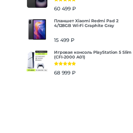
Оценка
5.00
60 499
₽
из 5
Планшет Xiaomi Redmi Pad 2
4/128GB Wi-Fi Graphite Gray
15 499
₽
Игровая консоль PlayStation 5 Slim
(CFI-2000 A01)
Оценка
5.00
68 999
₽
из 5