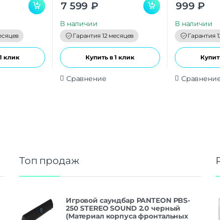
0
0
7 599
₽
999
₽
o
o
u
u
t
t
В наличии
В наличии
o
o
f
f
есяцев
Гарантия 12 месяцев
Гарантия 1
5
5
1 клик
Купить в 1 клик
Купить
Сравнение
Сравнени
Топ продаж
Игровой саундбар PANTEON PBS-
250 STEREO SOUND 2.0 черный
(Материал корпуса фронтальных