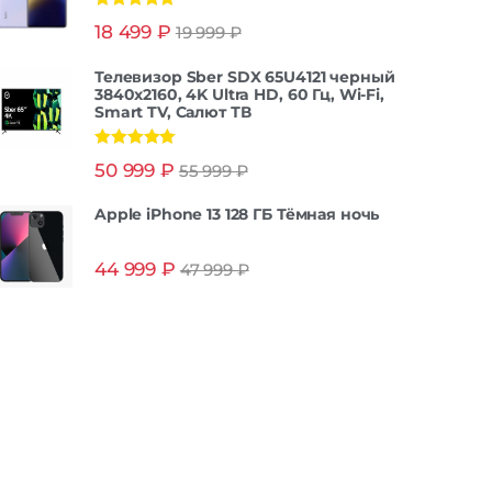
Оценка
5.00
18 499
₽
19 999
₽
из 5
Телевизор Sber SDX 65U4121 черный
3840x2160, 4K Ultra HD, 60 Гц, Wi-Fi,
Smart TV, Салют ТВ
Оценка
5.00
50 999
₽
55 999
₽
из 5
Apple iPhone 13 128 ГБ Тёмная ночь
44 999
₽
47 999
₽