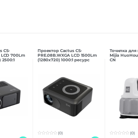
s CS-
Проектор Cactus CS-
Точилка для
D LCD 700Lm
PRE.08B.WXGA LCD 1500Lm
Mijia HuoHou
 2500:1
(1280х720) 1000:1 ресурс
CN
50000часов
лампы:30000часов 1xUSB
typeA 1xH
(0)
(0)