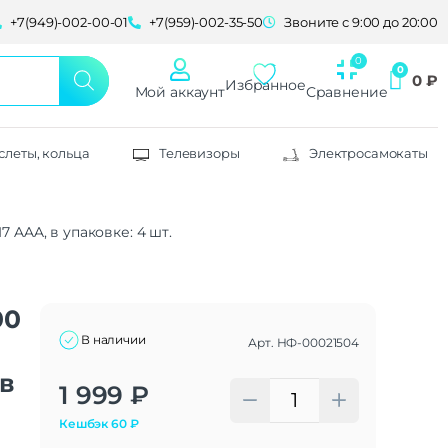
+7(949)-002-00-01
+7(959)-002-35-50
Звоните с 9:00 до 20:00
0
₽
Избранное
Мой аккаунт
Сравнение
слеты, кольца
Телевизоры
Электросамокаты
7 AAA, в упаковке: 4 шт.
00
В наличии
Арт.
НФ-00021504
 в
Alternative:
1 999
₽
Кешбэк
60
₽