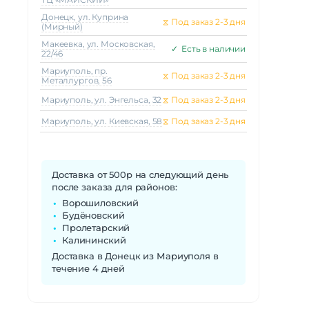
Донецк, ул. Куприна
⧖
Под заказ 2-3 дня
(Мирный)
Макеeвка, ул. Московская,
✓
Есть в наличии
22/46
Мариуполь, пр.
⧖
Под заказ 2-3 дня
Металлургов, 56
Мариуполь, ул. Энгельса, 32
⧖
Под заказ 2-3 дня
Мариуполь, ул. Киевская, 58
⧖
Под заказ 2-3 дня
Доставка от 500р на следующий день
после заказа для районов:
Ворошиловский
Будёновский
Пролетарский
Калининский
Доставка в Донецк из Мариуполя в
течение 4 дней