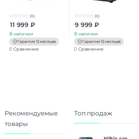
(0)
(0)
0
0
11 999
₽
9 999
₽
o
o
u
u
t
t
В наличии
В наличии
o
o
f
f
Гарантия 12 месяцев
Гарантия 12 месяцев
5
5
Сравнение
Сравнение
Рекомендуемые
Топ продаж
товары
Nillkin для