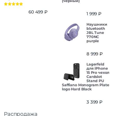
(черный)
Оценка
5.00
60 499
₽
1 999
₽
из 5
Наушники
bluetooth
JBL Tune
770NC
purple
8 999
₽
Lagerfeld
для iPhone
15 Pro чехол
Cardslot
Stand PU
Saffiano Monogram Plate
logo Hard Black
3 399
₽
Распродажа