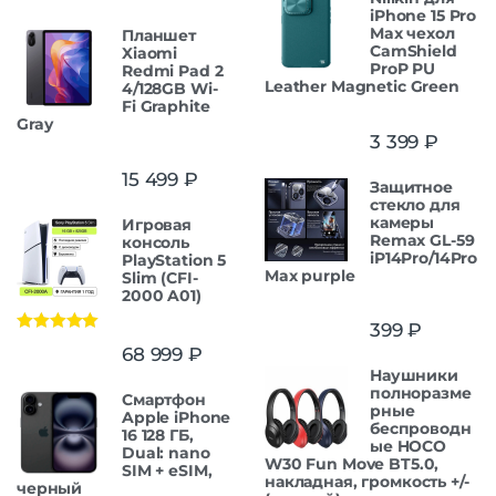
iPhone 15 Pro
Max чехол
Планшет
CamShield
Xiaomi
ProP PU
Redmi Pad 2
Leather Magnetic Green
4/128GB Wi-
Fi Graphite
Gray
3 399
₽
15 499
₽
Защитнoe
cтекло для
камеры
Игровая
Remax GL-59
консоль
iP14Pro/14Pro
PlayStation 5
Max purple
Slim (CFI-
2000 A01)
399
₽
Оценка
5.00
68 999
₽
из 5
Наушники
полноразме
Смартфон
рные
Apple iPhone
беспроводн
16 128 ГБ,
ые HOCO
Dual: nano
W30 Fun Move BT5.0,
SIM + eSIM,
накладная, громкость +/-
черный