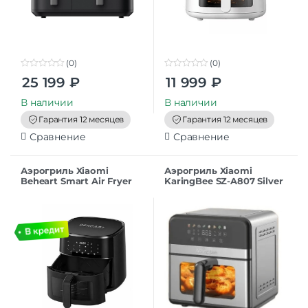
(0)
(0)
0
0
25 199
₽
11 999
₽
o
o
u
u
t
t
В наличии
В наличии
o
o
f
f
Гарантия 12 месяцев
Гарантия 12 месяцев
5
5
Сравнение
Сравнение
Аэрогриль Xiaomi
Аэрогриль Xiaomi
Beheart Smart Air Fryer
KaringBee SZ-A807 Silver
6L AF-E6003-AS Black EU
EU