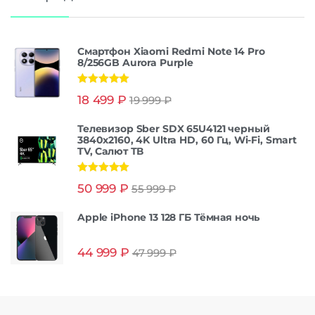
Смартфон Xiaomi Redmi Note 14 Pro
8/256GB Aurora Purple
Оценка
5.00
18 499
₽
19 999
₽
из 5
Телевизор Sber SDX 65U4121 черный
3840x2160, 4K Ultra HD, 60 Гц, Wi-Fi, Smart
TV, Салют ТВ
Оценка
5.00
50 999
₽
55 999
₽
из 5
Apple iPhone 13 128 ГБ Тёмная ночь
44 999
₽
47 999
₽