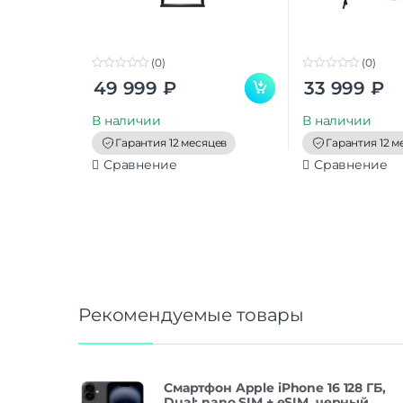
(0)
(0)
0
0
49 999
₽
33 999
₽
o
o
u
u
t
t
В наличии
В наличии
o
o
f
f
Гарантия 12 месяцев
Гарантия 12 м
5
5
Сравнение
Сравнение
Рекомендуемые товары
Смартфон Apple iPhone 16 128 ГБ,
Dual: nano SIM + eSIM, черный