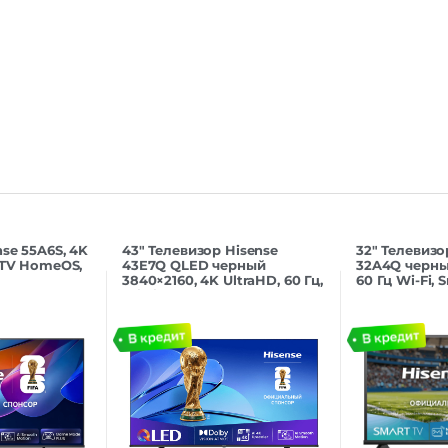
Smart TV
Декодер
Цифровой тюнер
DVB-C | DVB-T | DV
Телетекст
Anynet+
Дополнительные
интерфейсы
Internet@TV
Монтаж на стену
Таймер вкл./выкл.
Защита от детей
se 55A6S, 4K
43″ Телевизор Hisense
32″ Телевизо
t TV HomeOS,
43E7Q QLED черный
32A4Q черный
3840×2160, 4K UltraHD, 60 Гц,
60 Гц Wi-Fi, 
Wi-Fi, Smart TV, VIDAA