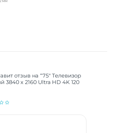
12 мм
75"
LED
овая
16:09
Нет
Нет
д/м²
 2160
Нет
авит отзыв на “75″ Телевизор
LED
 3840 x 2160 Ultra HD 4K 120
120
Нет
ECAM
178°
2
3