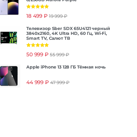
Оценка
5.00
18 499
₽
19 999
₽
из 5
Телевизор Sber SDX 65U4121 черный
3840x2160, 4K Ultra HD, 60 Гц, Wi-Fi,
Smart TV, Салют ТВ
Оценка
5.00
50 999
₽
55 999
₽
из 5
Apple iPhone 13 128 ГБ Тёмная ночь
44 999
₽
47 999
₽