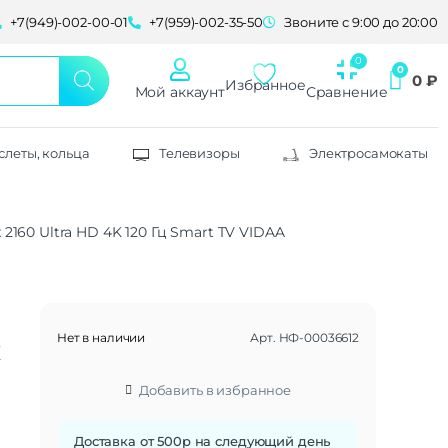
+7(949)-002-00-01
+7(959)-002-35-50
Звоните с 9:00 до 20:00
0
₽
Избранное
Мой аккаунт
Сравнение
слеты, кольца
Телевизоры
Электросамокаты
2160 Ultra HD 4K 120 Гц Smart TV VIDAA
Нет в наличии
Арт.
НФ-00036612
x
Добавить в избранное
Доставка от 500р на следующий день