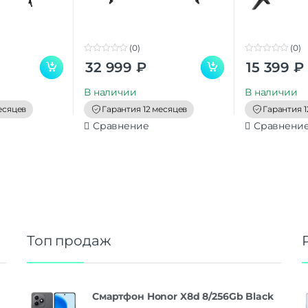
(0)
(0)
0
0
32 999
₽
15 399
₽
o
o
u
u
t
t
В наличии
В наличии
o
o
f
f
есяцев
Гарантия 12 месяцев
Гарантия 1
5
5
Сравнение
Сравнени
Топ продаж
Смартфон Honor X8d 8/256Gb Black