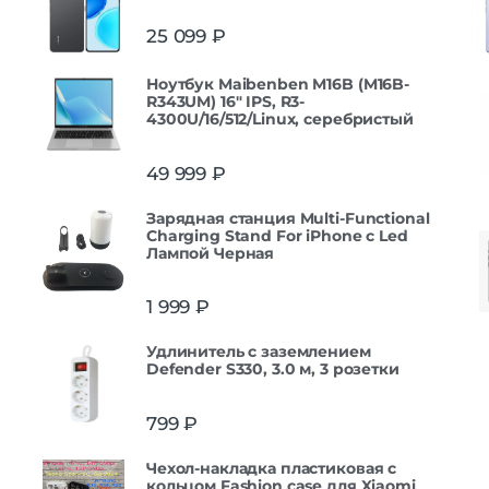
25 099
₽
Ноутбук Maibenben M16B (M16B-
R343UM) 16" IPS, R3-
4300U/16/512/Linux, серебристый
49 999
₽
Зарядная станция Multi-Functional
Charging Stand For iPhone с Led
Лампой Черная
1 999
₽
Удлинитель с заземлением
Defender S330, 3.0 м, 3 розетки
799
₽
Чехол-накладка пластиковая с
кольцом Fashion case для Xiaomi