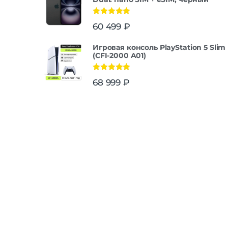
Оценка
5.00
60 499
₽
из 5
Игровая консоль PlayStation 5 Slim
(CFI-2000 A01)
Оценка
5.00
68 999
₽
из 5