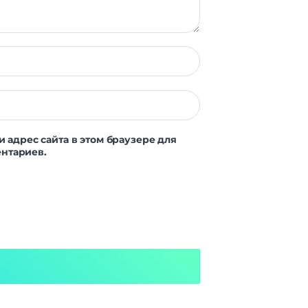
Есть
Есть
Нет
Есть
Есть
Есть
и адрес сайта в этом браузере для
нтариев.
Есть
20 Вт
Нет
Нет
 WAV
Нет
gital