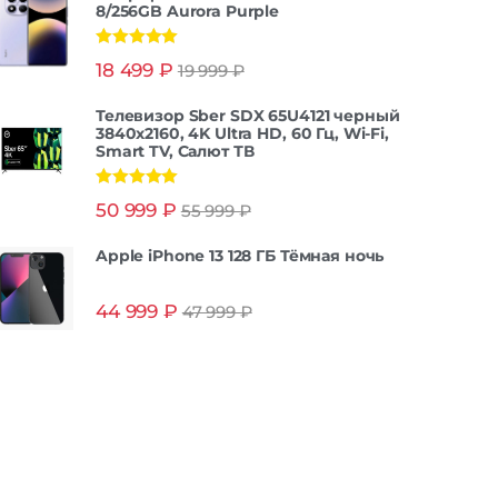
8/256GB Aurora Purple
Оценка
5.00
18 499
₽
19 999
₽
из 5
Телевизор Sber SDX 65U4121 черный
3840x2160, 4K Ultra HD, 60 Гц, Wi-Fi,
Smart TV, Салют ТВ
Оценка
5.00
50 999
₽
55 999
₽
из 5
Apple iPhone 13 128 ГБ Тёмная ночь
44 999
₽
47 999
₽