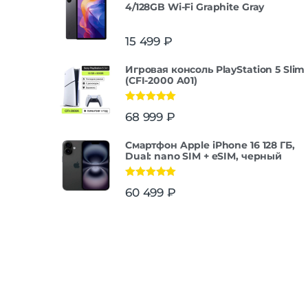
4/128GB Wi-Fi Graphite Gray
15 499
₽
Игровая консоль PlayStation 5 Slim
(CFI-2000 A01)
Оценка
5.00
68 999
₽
из 5
Смартфон Apple iPhone 16 128 ГБ,
Dual: nano SIM + eSIM, черный
Оценка
5.00
60 499
₽
из 5