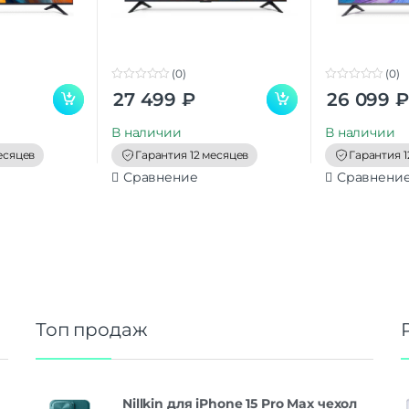
(0)
(0)
0
0
27 499
₽
26 099
₽
o
o
u
u
t
t
В наличии
В наличии
o
o
f
f
есяцев
Гарантия 12 месяцев
Гарантия 1
5
5
Сравнение
Сравнени
Топ продаж
Nillkin для iPhone 15 Pro Max чехол