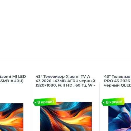
iaomi MI LED
43″ Телевизор Xiaomi TV A
43″ Телевизо
L43MB-AURU)
43 2026 L43MB-AFRU черный
PRO 43 2026
1920×1080, Full HD , 60 Гц, Wi-
черный QLED
Fi, Smart TV, And
Ultra HD, 60 Г