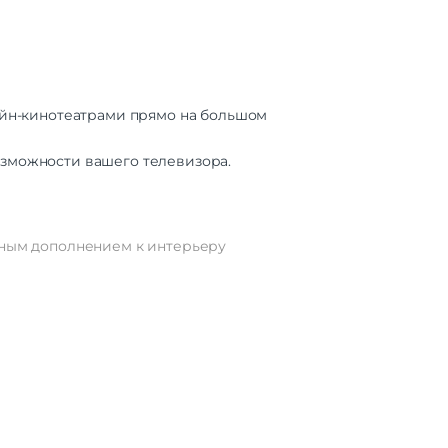
айн-кинотеатрами прямо на большом
зможности вашего телевизора.
асным дополнением к интерьеру