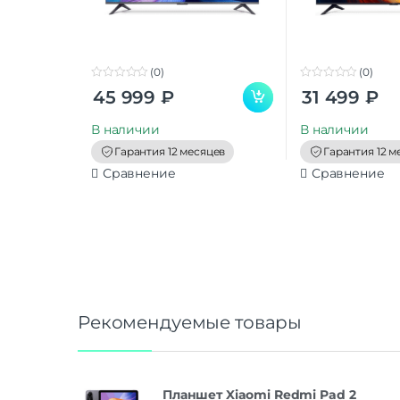
(0)
(0)
0
0
45 999
₽
31 499
₽
o
o
u
u
t
t
В наличии
В наличии
o
o
f
f
Гарантия 12 месяцев
Гарантия 12 м
5
5
Сравнение
Сравнение
Рекомендуемые товары
Планшет Xiaomi Redmi Pad 2