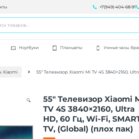
кты
+7(949)-404-68-91
Ноутбуки
Планшеты
Умные часы, бра
 Xiaomi
55″ Телевизор Xiaomi Mi TV 4S 3840×2160, Ultra 
55″ Телевизор Xiaomi 
🔍
TV 4S 3840×2160, Ultra
HD, 60 Гц, Wi-Fi, SMAR
TV, (Global) (плох пак)