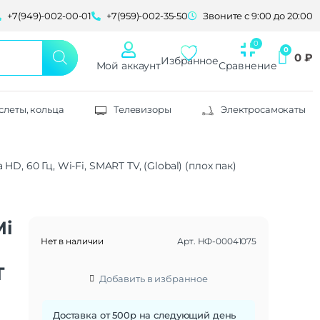
+7(949)-002-00-01
+7(959)-002-35-50
Звоните с 9:00 до 20:00
0
₽
Избранное
Мой аккаунт
Сравнение
слеты, кольца
Телевизоры
Электросамокаты
HD, 60 Гц, Wi-Fi, SMART TV, (Global) (плох пак)
Mi
Нет в наличии
Арт.
НФ-00041075
T
Добавить в избранное
Доставка от 500р на следующий день