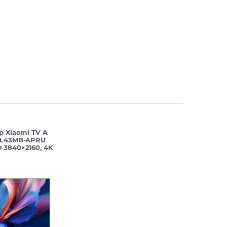
р Xiaomi TV A
 L43MB-APRU
 3840×2160, 4K
ц, Wi-Fi