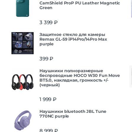
CamShield ProP PU Leather Magnetic
Green
3 399
₽
Защитнoe cтекло для камеры
Remax GL-59 iP14Pro/14Pro Max
purple
399
₽
Наушники полноразмерные
беспроводные HOCO W30 Fun Move
BT5.0, накладная, громкость +/-
(черный)
1 999
₽
Наушники bluetooth JBL Tune
770NC purple
8 999
₽