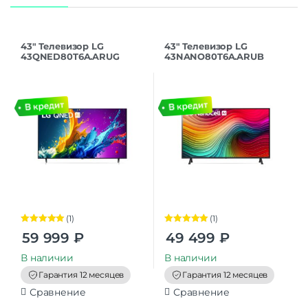
43″ Телевизор LG
43″ Телевизор LG
43QNED80T6A.ARUG
43NANO80T6A.ARUB
черный титан 3840×2160,
синяя сажа 3840×2160,
4K Ultra HD, 60 Гц, Wi-Fi,
4K Ultra HD, 60 Гц, Wi-Fi,
Smart TV, webOS
Smart TV, webOS
(1)
(1)
Оценка
5.00
Оценка
5.00
59 999
₽
49 499
₽
из 5
из 5
В наличии
В наличии
Гарантия 12 месяцев
Гарантия 12 месяцев
Сравнение
Сравнение