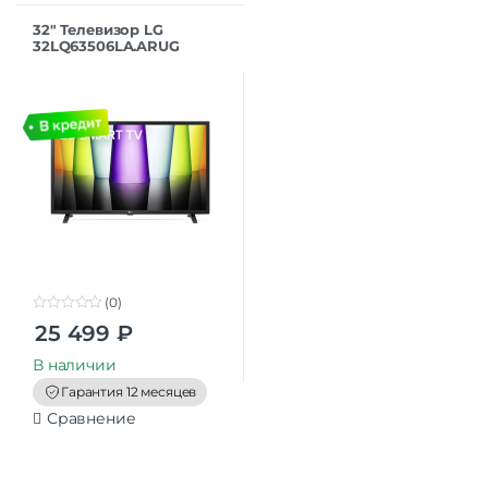
32″ Телевизор LG
32LQ63506LA.ARUG
черный 1920×1080, Full
HD, 60 Гц, Wi-Fi, Smart
TV, WebOS
(0)
0
25 499
₽
o
u
t
В наличии
o
f
Гарантия 12 месяцев
5
Сравнение