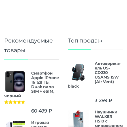
Рекомендуемые
Топ продаж
товары
Автодержат
ель US-
CD230
Смартфон
USAMS 15W
Apple iPhone
(Air Vent)
16 128 ГБ,
black
Dual: nano
SIM + eSIM,
черный
3 299
₽
Оценка
5.00
60 499
₽
Наушники
из 5
WALKER
H510 с
Игровая
микрофоном