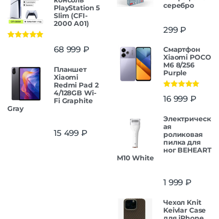
консоль
серебро
PlayStation 5
Slim (CFI-
2000 A01)
299
₽
Оценка
5.00
68 999
₽
Смартфон
из 5
Xiaomi POCO
M6 8/256
Планшет
Purple
Xiaomi
Redmi Pad 2
4/128GB Wi-
Оценка
5.00
16 999
₽
Fi Graphite
из 5
Gray
Электрическ
ая
15 499
₽
роликовая
пилка для
ног BEHEART
M10 White
1 999
₽
Чехол Knit
Keivlar Case
для iPhone