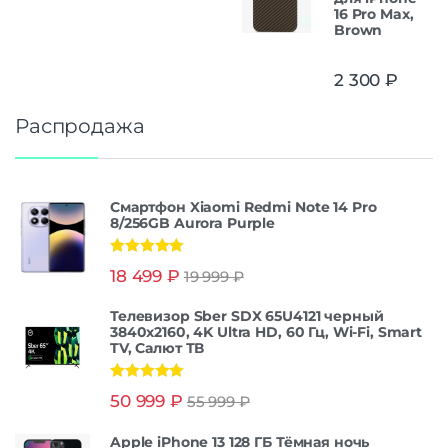
16 Pro Max,
Brown
2 300
₽
Распродажа
Смартфон Xiaomi Redmi Note 14 Pro
8/256GB Aurora Purple
Оценка
5.00
18 499
₽
19 999
₽
из 5
Телевизор Sber SDX 65U4121 черный
3840x2160, 4K Ultra HD, 60 Гц, Wi-Fi, Smart
TV, Салют ТВ
Оценка
5.00
50 999
₽
55 999
₽
из 5
Apple iPhone 13 128 ГБ Тёмная ночь