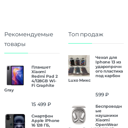
Рекомендуемые
Топ продаж
товары
Чехол для
Iphone 13 из
ударопрочн
Планшет
ого пластика
Xiaomi
под карбон
Redmi Pad 2
Luxo Микс
4/128GB Wi-
Fi Graphite
Gray
599
₽
15 499
₽
Беспроводн
ые
наушники
Смартфон
Xiaomi
Apple iPhone
OpenWear
16 128 ГБ,