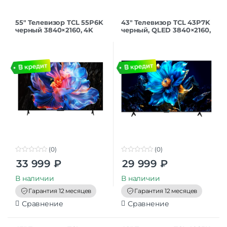
55″ Телевизор TCL 55P6K
43″ Телевизор TCL 43P7K
черный 3840×2160, 4K
черный, QLED 3840×2160,
Ultra HD, 60 Гц, Wi-Fi,
4K UltraHD, 60 Гц, Wi-Fi,
Smart TV, Google TV
Google TV
(0)
(0)
0
0
33 999
₽
29 999
₽
o
o
u
u
t
t
В наличии
В наличии
o
o
f
f
Гарантия 12 месяцев
Гарантия 12 месяцев
5
5
Сравнение
Сравнение