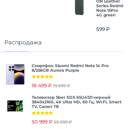
ON Leather
Series Redmi
Note 15Pro
4G green
599
₽
Распродажа
Смартфон Xiaomi Redmi Note 14 Pro
8/256GB Aurora Purple
Оценка
5.00
18 499
₽
19 999
₽
из 5
Телевизор Sber SDX 65U4121 черный
3840x2160, 4K Ultra HD, 60 Гц, Wi-Fi, Smart
TV, Салют ТВ
Оценка
5.00
50 999
₽
55 999
₽
из 5