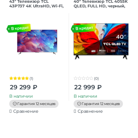
43″ Телевизор TCL
40″ Телевизор TCL 40S5K
43P737 4K UltraHD, Wi-Fi,
QLED, FULL HD, черный,
60 Гц, Google TV
СМАРТ ТВ, Google TV
(1)
(0)
Оценка
5.00
0
29 299
₽
22 999
₽
из 5
o
u
t
В наличии
В наличии
o
f
Гарантия 12 месяцев
Гарантия 12 месяцев
5
Сравнение
Сравнение