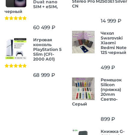
Stereo Pro M2503E1 Silver
Dual: nano
CN
SIM + eSIM,
черный
14 999
₽
Оценка
5.00
60 499
₽
из 5
Чехол
Swarovski
Игровая
Xiaomi
консоль
Redmi Note
PlayStation 5
12S черный
Slim (CFI-
2000 A01)
499
₽
Оценка
5.00
68 999
₽
из 5
Ремешок
Silicon
(пряжка)
20mm
Светло-
Серый
899
₽
Книжка G-