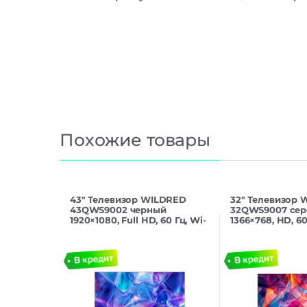
Похожие товары
43″ Телевизор WILDRED
32″ Телевизор
43QWS9002 черный
32QWS9007 сер
1920×1080, Full HD, 60 Гц, Wi-
1366×768, HD, 60 
Fi, Smart TV, Android TV
Smart TV, Andro