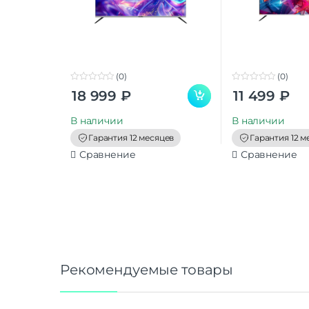
(0)
(0)
0
0
18 999
₽
11 499
₽
o
o
u
u
t
t
В наличии
В наличии
o
o
f
f
Гарантия 12 месяцев
Гарантия 12 м
5
5
Сравнение
Сравнение
Рекомендуемые товары