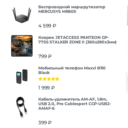
Беспроводной маршрутизатор
MERCUSYS MR60X
4 599
₽
Коврик JETACCESS PANTEON GP-
77SS STALKER ZONE II (360x280x3мм)
799
₽
Мобильный телефон Maxvi B110
Black
Оценка
5.00
1 999
₽
из 5
Кабель-удлинитель AM-AF, 1.8m,
USB 2.0, Pro Cablexpert CCP-USB2-
AMAF-6
399
₽