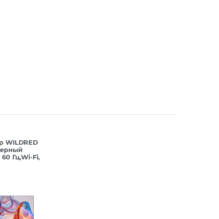
ор WILDRED
черный
 60 Гц,Wi-Fi,
droid TV