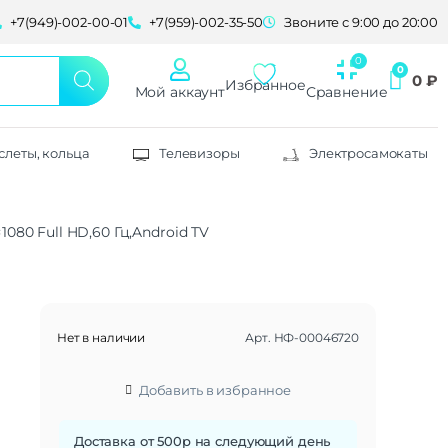
+7(949)-002-00-01
+7(959)-002-35-50
Звоните с 9:00 до 20:00
0
₽
Избранное
Мой аккаунт
Сравнение
слеты, кольца
Телевизоры
Электросамокаты
080 Full HD,60 Гц,Android TV
Нет в наличии
Арт.
НФ-00046720
Добавить в избранное
Доставка от 500р на следующий день