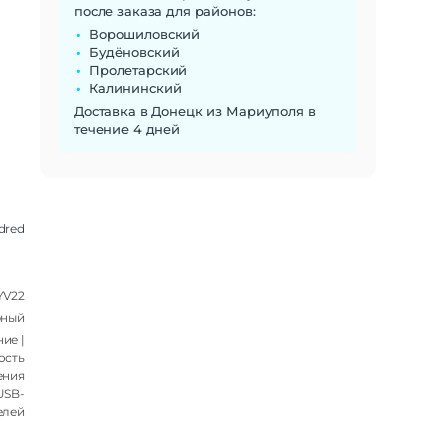
после заказа для районов:
Ворошиловский
Будёновский
Пролетарский
Калининский
Доставка в Донецк из Мариуполя в
течение 4 дней
dred
YV22
рный
ие |
ость
ения
USB-
елей