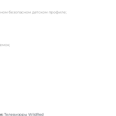
ьном безопасном детском профиле;
емок;
я:
Телевизоры WildRed