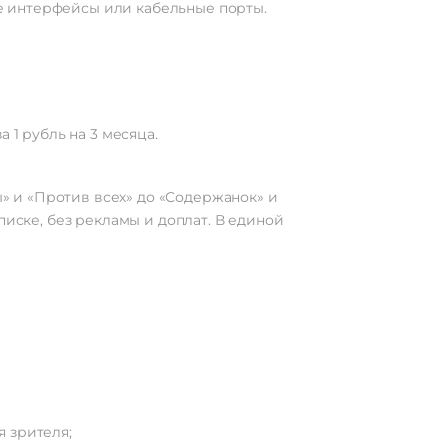
е интерфейсы или кабельные порты.
(RF)
10 Вт
 1 рубль на 3 месяца.
Есть
8 мс
 и «Против всех» до «Содержанок» и
писке, без рекламы и доплат. В единой
0 мм
S2/S
яцев
 зрителя;