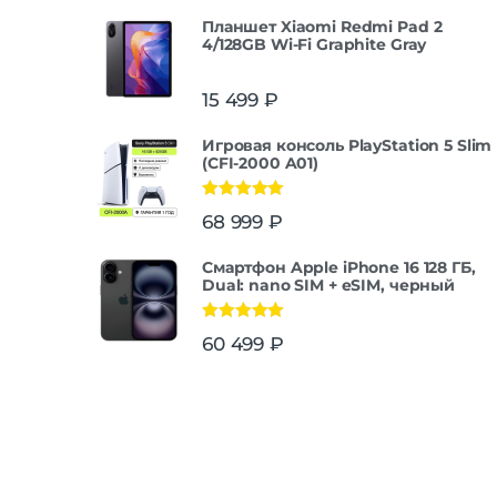
Планшет Xiaomi Redmi Pad 2
4/128GB Wi-Fi Graphite Gray
15 499
₽
Игровая консоль PlayStation 5 Slim
(CFI-2000 A01)
Оценка
5.00
68 999
₽
из 5
Смартфон Apple iPhone 16 128 ГБ,
Dual: nano SIM + eSIM, черный
Оценка
5.00
60 499
₽
из 5