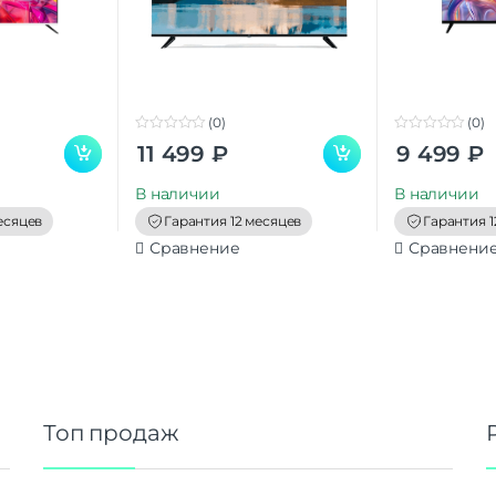
(0)
(0)
0
0
11 499
₽
9 499
₽
o
o
u
u
t
t
В наличии
В наличии
o
o
f
f
есяцев
Гарантия 12 месяцев
Гарантия 1
5
5
Сравнение
Сравнени
Топ продаж