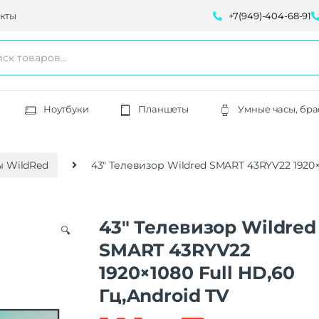
кты
+7(949)-404-68-91
Ноутбуки
Планшеты
Умные часы, бра
ы WildRed
43″ Телевизор Wildred SMART 43RYV22 1920×1
43″ Телевизор Wildred
🔍
SMART 43RYV22
1920×1080 Full HD,60
Гц,Android TV