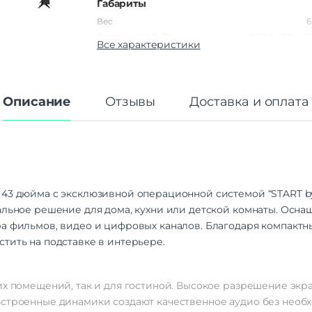
Габариты
Вес
6
Размеры (ШxВxТ)
950,6×550,4×7
Все характеристики
Операционная система
Операционная система
Androi
Описание
Отзывы
Доставка и оплата
Дисплей
Диагональ экрана
Разрешение экрана
1920×
Тип матрицы экрана
Частота обновления экрана
6
Контрастность
1
 43 дюйма c эксклюзивной операционной системой “START by
Соотношение сторон
альное решение для дома, кухни или детской комнаты. Осн
Яркость
275 
а фильмов, видео и цифровых каналов. Благодаря компактн
Подсветка
Direct
тить на подставке в интерьере.
Угол обзора
Интерфейсы/разъемы
их помещений, так и для гостиной. Высокое разрешение экр
Bluetooth | Wi-Fi |
Встроенные динамики создают качественное аудио без нео
Интерфейсы
HDMI, RJ-45 (Ether