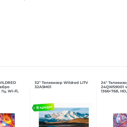
 WILDRED
32″ Телевизор Wildred LITV
24″ Телевиз
ебро
32ASM01
24QWS9001 
Гц, Wi-Fi,
1366×768, HD,
id TV
Smart TV, An