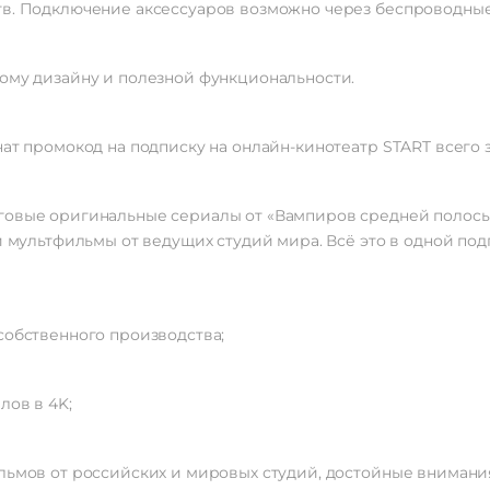
тв. Подключение аксессуаров возможно через беспроводны
USB, Антенный вход 
Звук
ному дизайну и полезной функциональности.
Мощность звука
2 х 
Основные характеристики
ат промокод на подписку на онлайн-кинотеатр START всего за
Smart TV
Время отклика
говые оригинальные сериалы от «Вампиров средней полосы»
Дополнительно
и мультфильмы от ведущих студий мира. Всё это в одной под
Размеры для крепления на
100×20
стену (VESA)
Тип тюнера
DVB-T2/T/C/
Гарантия
12 мес
собственного производства;
лов в 4K;
льмов от российских и мировых студий, достойные внимания