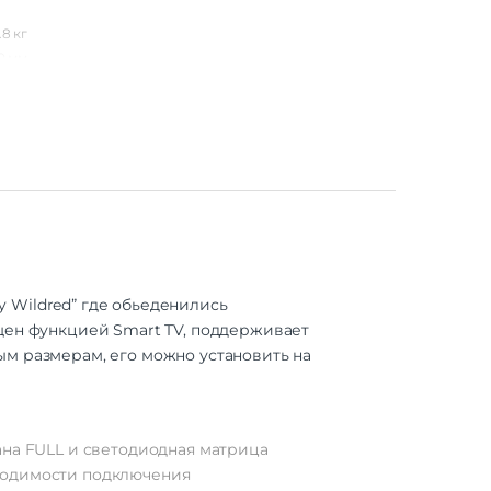
.8 кг
0 мм
d TV
43"
1080
IPS
0 Гц
200:1
 Wildred” где обьеденились
16:9
ащен функцией Smart TV, поддерживает
кд/м²
ым размерам, его можно установить на
 LED
170°
ана FULL и светодиодная матрица
 CI+,
бходимости подключения
net),