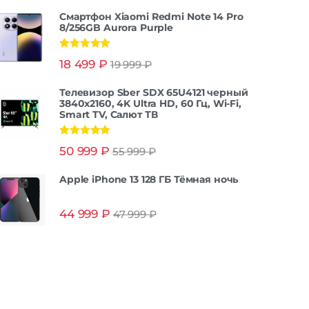
Смартфон Xiaomi Redmi Note 14 Pro
8/256GB Aurora Purple
Оценка
5.00
18 499
₽
19 999
₽
из 5
Телевизор Sber SDX 65U4121 черный
3840x2160, 4K Ultra HD, 60 Гц, Wi-Fi,
Smart TV, Салют ТВ
Оценка
5.00
50 999
₽
55 999
₽
из 5
Apple iPhone 13 128 ГБ Тёмная ночь
44 999
₽
47 999
₽