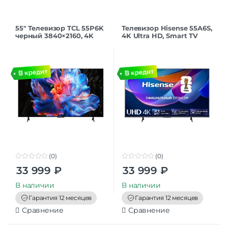
55″ Телевизор TCL 55P6K
Телевизор Hisense 55A6S,
черный 3840×2160, 4K
4K Ultra HD, Smart TV
Ultra HD, 60 Гц, Wi-Fi,
HomeOS, MEMC, черный
Smart TV, Google TV
(0)
(0)
0
0
33 999
₽
33 999
₽
o
o
u
u
t
t
В наличии
В наличии
o
o
f
f
Гарантия 12 месяцев
Гарантия 12 месяцев
5
5
Сравнение
Сравнение