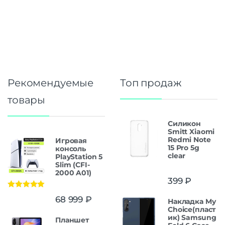
Рекомендуемые
Топ продаж
товары
Силикон
Smitt Xiaomi
Redmi Note
Игровая
15 Pro 5g
консоль
clear
PlayStation 5
Slim (CFI-
2000 A01)
399
₽
Оценка
5.00
68 999
₽
Накладка My
из 5
Choice(пласт
ик) Samsung
Планшет