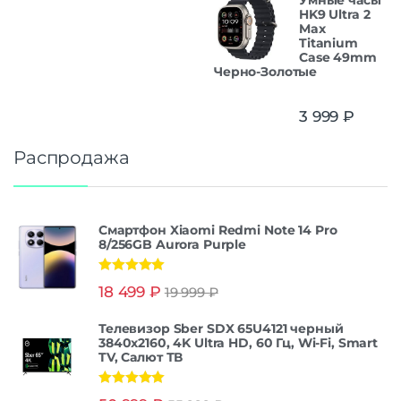
Умные часы
HK9 Ultra 2
Max
Titanium
Case 49mm
Черно-Золотые
3 999
₽
Распродажа
Смартфон Xiaomi Redmi Note 14 Pro
8/256GB Aurora Purple
Оценка
5.00
18 499
₽
19 999
₽
из 5
Телевизор Sber SDX 65U4121 черный
3840x2160, 4K Ultra HD, 60 Гц, Wi-Fi, Smart
TV, Салют ТВ
Оценка
5.00