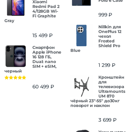
Fold 6 Case
Xiaomi
Redmi Pad 2
4/128GB Wi-
999
₽
Fi Graphite
Gray
Nillkin для
OnePlus 12
15 499
₽
чехол
Frosted
Shield Pro
Смартфон
Blue
Apple iPhone
16 128 ГБ,
Dual: nano
1 299
₽
SIM + eSIM,
черный
Кронштейн
для
Оценка
5.00
60 499
₽
телевизора
из 5
Ultramounts
UM 870
чёрный 23"-55" до30кг
поворот и наклон
3 699
₽