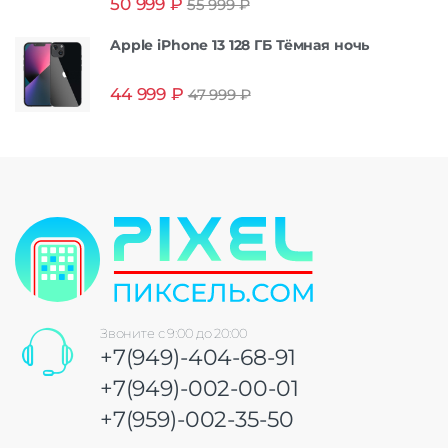
50 999
₽
55 999
₽
из 5
Apple iPhone 13 128 ГБ Тёмная ночь
44 999
₽
47 999
₽
Звоните с 9:00 до 20:00
+7(949)-404-68-91
+7(949)-002-00-01
+7(959)-002-35-50