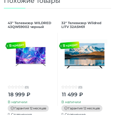
Похожие товары
43″ Телевизор WILDRED
32″ Телевизор Wildred
43QWS9002 черный
LITV 32ASM01
1920×1080, Full HD, 60 Гц,
Wi-Fi, Smart TV, Android
TV
(0)
(0)
0
0
18 999
₽
11 499
₽
o
o
u
u
t
t
В наличии
В наличии
o
o
f
f
Гарантия 12 месяцев
Гарантия 12 месяцев
5
5
Сравнение
Сравнение