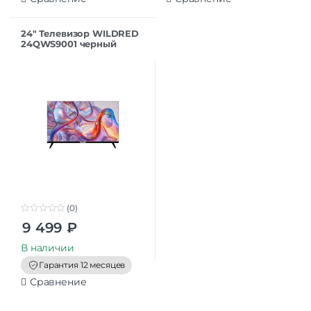
24″ Телевизор WILDRED
24QWS9001 черный
1366×768, HD, 60 Гц,Wi-Fi,
Smart TV, Android TV
(0)
0
9 499
₽
o
u
t
В наличии
o
f
Гарантия 12 месяцев
5
Сравнение