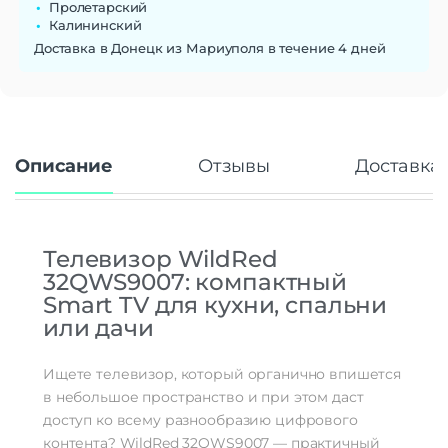
Подсветка
Direct LED
Пролетарский
Калининский
Угол обзора
178°
Доставка в Донецк из Мариуполя в течение 4 дней
Стандарт связи/интернет
Стандарт Wi-Fi
2,4 ГГц
Интерфейсы/разъемы
3×HDMI 2.0; 2×USB 2.0; LAN (RJ‑45);
Описание
Отзывы
Доставка 
композитный вход RCA и выход RCA;
Интерфейсы
слот CI/PCMCIA; разъём для
наушников 3,5 мм; HDMI ARC
Телевизор WildRed
Звук
32QWS9007: компактный
Мощность звука
14 Вт
Smart TV для кухни, спальни
Основные характеристики
или дачи
Smart TV
Есть
Ищете телевизор, который органично впишется
Дополнительно
в небольшое пространство и при этом даст
Тип тюнера
DVB-T/T2/C/S2
доступ ко всему разнообразию цифрового
Размеры для крепления на
контента? WildRed 32QWS9007 — практичный
200×100