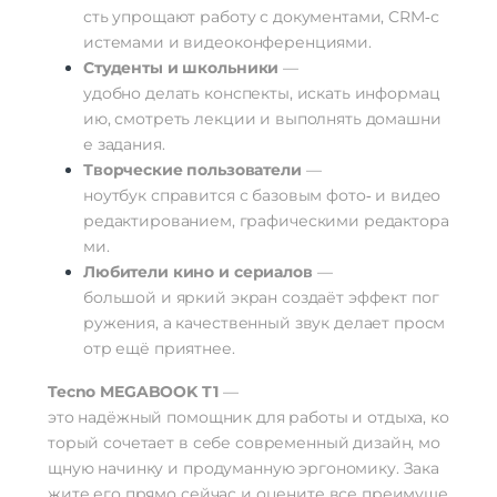
сть
упрощают
работу
с
документами,
CRM‑с
истемами
и
видеоконференциями.
Студенты
и
школьники
—
удобно
делать
конспекты,
искать
информац
ию,
смотреть
лекции
и
выполнять
домашни
е
задания.
Творческие
пользователи
—
ноутбук
справится
с
базовым
фото‑
и
видео
редактированием,
графическими
редактора
ми.
Любители
кино
и
сериалов
—
большой
и
яркий
экран
создаёт
эффект
пог
ружения,
а
качественный
звук
делает
просм
отр
ещё
приятнее.
Tecno
MEGABOOK
T1
—
это
надёжный
помощник
для
работы
и
отдыха,
ко
торый
сочетает
в
себе
современный
дизайн,
мо
щную
начинку
и
продуманную
эргономику.
Зака
жите
его
прямо
сейчас
и
оцените
все
преимуще