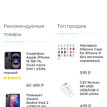
Рекомендуемые
Топ продаж
товары
Накладка
Silicone Case
for iPhone 11
Смартфон
без логотипа
Apple iPhone
кораловый
16 128 ГБ,
Dual: nano
SIM + eSIM,
599
₽
черный
СЗУ Remax
Оценка
5.00
60 499
₽
RP-U120
из 5
USB/USB-C
20W white
Планшет
Xiaomi
Redmi Pad 2
499
₽
4/128GB Wi-