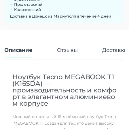
Производитель процессора
AMD
Пролетарский
Процессор
AMD Ryzen 5 7430U
Калининский
Количество ядер
Доставка в Донецк из Мариуполя в течение 4 дней
6
процессора
Частота процессора
2.3 ГГц | 4.3 ГГц
Камера
Камера
1 Мп
Описание
Отзывы
Доставка 
Аккумулятор
Аккумулятор
Li-Pol
Емкость аккумулятора
70 Вт·ч
Ноутбук
Tecno
MEGABOOK
T1
(K16SDA)
—
Интерфейсы/разъемы
производительность
и
комфо
Порты
2 × USB Type‑A, 2 × USB Type‑C, HDMI 1.4, RJ‑45, аудиоразъём
рт
в
элегантном
алюминиево
м
корпусе
Беспроводные технологии
Версия Bluetooth
5.0
Мощный
и
стильный
16‑дюймовый
ноутбук
Tecno
Дополнительно
MEGABOOK
T1
создан
для
тех,
кто
ценит
высоку