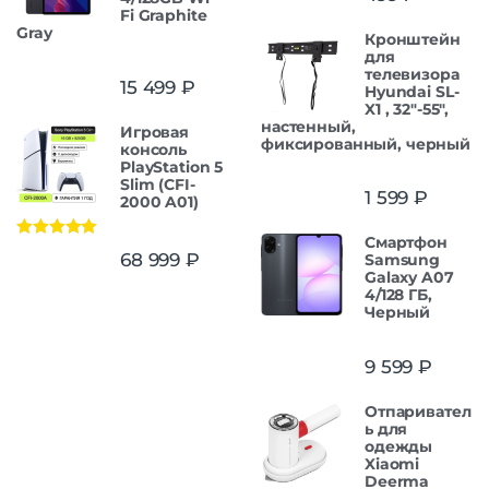
Fi Graphite
Gray
Кронштейн
для
телевизора
15 499
₽
Hyundai SL-
X1 , 32"-55",
настенный,
Игровая
фиксированный, черный
консоль
PlayStation 5
Slim (CFI-
1 599
₽
2000 A01)
Смартфон
Оценка
5.00
68 999
₽
Samsung
из 5
Galaxy A07
4/128 ГБ,
Черный
9 599
₽
Отпаривател
ь для
одежды
Xiaomi
Deerma