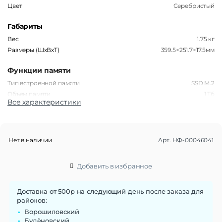
Цвет
Серебристый
Габариты
Вес
1.75 кг
Размеры (ШxВxТ)
359.5×251.7×17.5мм
Функции памяти
Тип встроенной памяти
SSD M.2
Объем памяти
1 Тб
Все характеристики
Дисплей
Диагональ экрана
16"
Разрешение экрана
1920х1200
Нет в наличии
Арт.
НФ-00046041
Тип матрицы экрана
IPS
Частота обновления экрана
60 Гц
Добавить в избранное
Стандарт связи/интернет
Доставка от 500р на следующий день после заказа для
Стандарт Wi-Fi
802.11 a/b/g/n/ac
районов:
Ворошиловский
Процессор
Будёновский