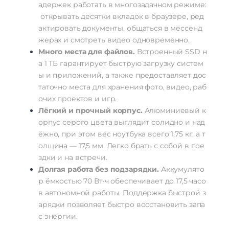
адержек
работать
в
многозадачном
режиме:
открывать
десятки
вкладок
в
браузере,
ред
актировать
документы,
общаться
в
мессенд
жерах
и
смотреть
видео
одновременно.
Много
места
для
файлов.
Встроенный
SSD
н
а
1
ТБ
гарантирует
быструю
загрузку
систем
ы
и
приложений,
а
также
предоставляет
дос
таточно
места
для
хранения
фото,
видео,
раб
очих
проектов
и
игр.
Лёгкий
и
прочный
корпус.
Алюминиевый
к
орпус
серого
цвета
выглядит
солидно
и
над
ёжно,
при
этом
вес
ноутбука
всего
1
,
75
кг,
а
т
олщина
—
17
,
5
мм.
Легко
брать
с
собой
в
пое
здки
и
на
встречи.
Долгая
работа
без
подзарядки.
Аккумулято
р
ёмкостью
70
Вт·ч
обеспечивает
до
17,5
часо
в
автономной
работы.
Поддержка
быстрой
з
арядки
позволяет
быстро
восстановить
запа
с
энергии.