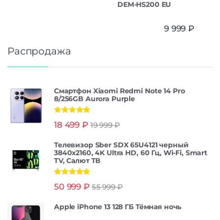
DEM-HS200 EU
9 999
₽
Распродажа
Смартфон Xiaomi Redmi Note 14 Pro
8/256GB Aurora Purple
Оценка
5.00
18 499
₽
19 999
₽
из 5
Телевизор Sber SDX 65U4121 черный
3840x2160, 4K Ultra HD, 60 Гц, Wi-Fi, Smart
TV, Салют ТВ
Оценка
5.00
50 999
₽
55 999
₽
из 5
Apple iPhone 13 128 ГБ Тёмная ночь