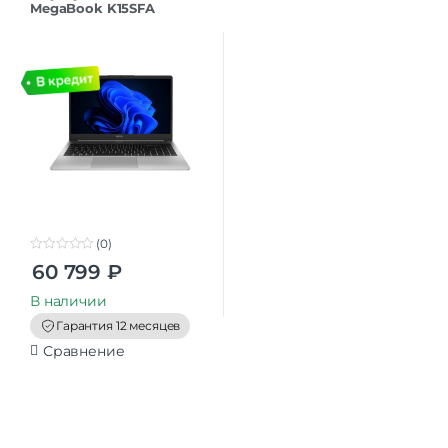
MegaBook K15SFA
(71005000540-Win11) AMD
Ryzen 7
7735HS/16Gb/SSD1Tb
(0)
0
60 799
₽
o
u
t
В наличии
o
f
Гарантия 12 месяцев
5
Сравнение