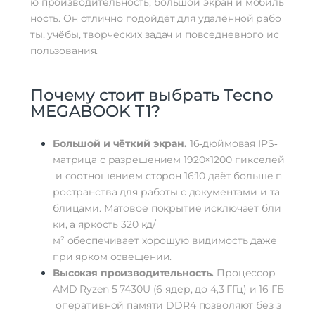
Оперативная Память
ю
производительность,
большой
экран
и
мобиль
16 Гб
Тип памяти
DDR4
ность.
Он
отлично
подойдёт
для
удалённой
рабо
Частота памяти
3200 МГц
ты,
учёбы,
творческих
задач
и
повседневного
ис
Тип видеокарты
интегрированная
пользования.
Модель видеокарты
AMD Radeon Graphics
Гарантия
12 месяцев
Почему
стоит
выбрать
Tecno
MEGABOOK
T1?
Большой
и
чёткий
экран.
16‑дюймовая
IPS‑
матрица
с
разрешением
1920
×
1200
пикселей
и
соотношением
сторон
16
:
10
даёт
больше
п
ространства
для
работы
с
документами
и
та
блицами.
Матовое
покрытие
исключает
бли
ки,
а
яркость
320
кд/
м²
обеспечивает
хорошую
видимость
даже
при
ярком
освещении.
Высокая
производительность.
Процессор
AMD
Ryzen
5
7430U
(6
ядер,
до
4
,
3
ГГц)
и
16
ГБ
оперативной
памяти
DDR4
позволяют
без
з