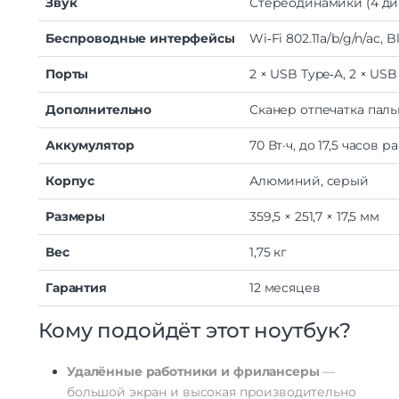
Звук
Стереодинамики
(4
ди
Беспроводные
интерфейсы
Wi‑Fi
802.11a/b/g/n/ac,
Bl
Порты
2
× USB
Type‑A,
2
× USB
Дополнительно
Сканер
отпечатка
паль
Аккумулятор
70
Вт·ч,
до
17,5
часов
ра
Корпус
Алюминий,
серый
Размеры
359,5
× 251,7
× 17,5
мм
Вес
1,75
кг
Гарантия
12
месяцев
Кому
подойдёт
этот
ноутбук?
Удалённые
работники
и
фрилансеры
—
большой
экран
и
высокая
производительно