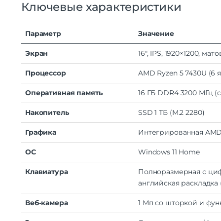
Ключевые
характеристики
Параметр
Значение
Экран
16″,
IPS,
1920
×
1200
,
мато
Процессор
AMD
Ryzen
5
7430U
(6
я
Оперативная
память
16
ГБ
DDR4
3200
МГц
(с
Накопитель
SSD
1
ТБ
(M.2
2280)
Графика
Интегрированная
AM
ОС
Windows
11
Home
Клавиатура
Полноразмерная
с
ци
английская
раскладка
Веб‑камера
1
Мп
со
шторкой
и
фун