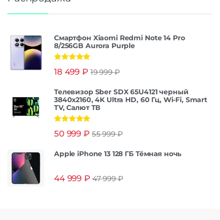
Смартфон Xiaomi Redmi Note 14 Pro
8/256GB Aurora Purple
Оценка
5.00
18 499
₽
19 999
₽
из 5
Телевизор Sber SDX 65U4121 черный
3840x2160, 4K Ultra HD, 60 Гц, Wi-Fi, Smart
TV, Салют ТВ
Оценка
5.00
50 999
₽
55 999
₽
из 5
Apple iPhone 13 128 ГБ Тёмная ночь
44 999
₽
47 999
₽