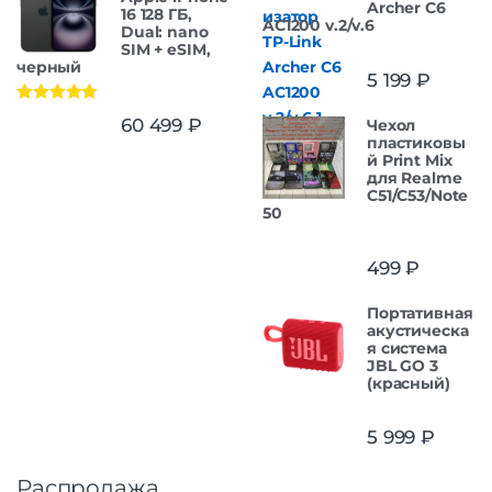
Archer C6
16 128 ГБ,
AC1200 v.2/v.6
Dual: nano
SIM + eSIM,
черный
5 199
₽
Оценка
5.00
60 499
₽
Чехол
из 5
пластиковы
й Print Mix
для Realme
C51/C53/Note
50
499
₽
Портативная
акустическа
я система
JBL GO 3
(красный)
5 999
₽
Распродажа