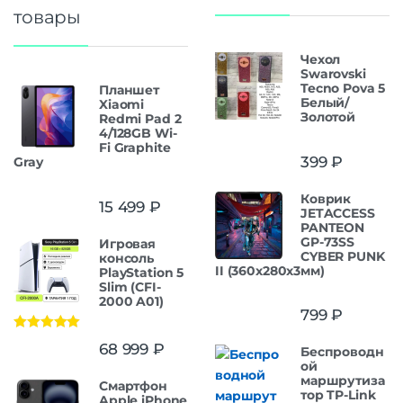
товары
Чехол
Swarovski
Tecno Pova 5
Планшет
Белый/
Xiaomi
Золотой
Redmi Pad 2
4/128GB Wi-
Fi Graphite
399
₽
Gray
Коврик
15 499
₽
JETACCESS
PANTEON
GP-73SS
Игровая
CYBER PUNK
консоль
II (360x280x3мм)
PlayStation 5
Slim (CFI-
2000 A01)
799
₽
Оценка
5.00
68 999
₽
Беспроводн
из 5
ой
маршрутиза
Смартфон
тор TP-Link
Apple iPhone