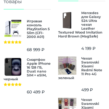
товары
Mercedes
для Galaxy
S24 Ultra
Игровая
чехол
консоль
Leather
PlayStation 5
Textured Wood Imitation
Slim (CFI-
Hard Brown (MagSafe)
2000 A01)
Оценка
5.00
4 199
₽
68 999
₽
из 5
Чехол
Смартфон
Swarovski
Apple iPhone
Xiaomi
16 128 ГБ,
Redmi Note
Dual: nano
11 Pro 4G
SIM + eSIM,
зеленый
черный
499
₽
Оценка
5.00
60 499
₽
из 5
Чехол
Swarovski
Xiaomi