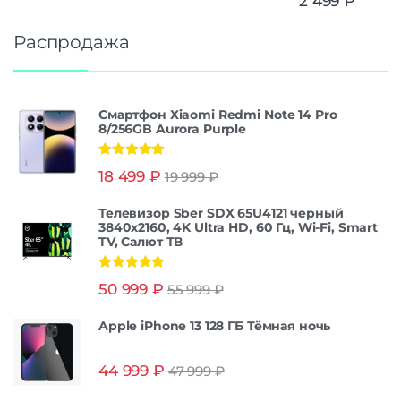
2 499
₽
Распродажа
Смартфон Xiaomi Redmi Note 14 Pro
8/256GB Aurora Purple
Оценка
5.00
18 499
₽
19 999
₽
из 5
Телевизор Sber SDX 65U4121 черный
3840x2160, 4K Ultra HD, 60 Гц, Wi-Fi, Smart
TV, Салют ТВ
Оценка
5.00
50 999
₽
55 999
₽
из 5
Apple iPhone 13 128 ГБ Тёмная ночь
44 999
₽
47 999
₽