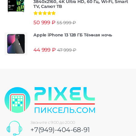
3840x2160, 4K Ultra HD, 60 Гц, Wi-Fi, Smart
TV, Салют ТВ
Оценка
5.00
50 999
₽
55 999
₽
из 5
Apple iPhone 13 128 ГБ Тёмная ночь
44 999
₽
47 999
₽
Звоните с 9:00 до 20:00
+7(949)-404-68-91