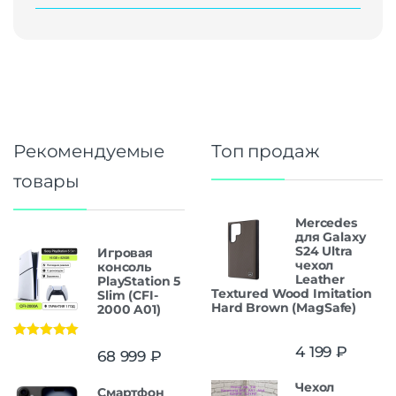
Рекомендуемые
Топ продаж
товары
Mercedes
для Galaxy
S24 Ultra
Игровая
чехол
консоль
Leather
PlayStation 5
Textured Wood Imitation
Slim (CFI-
Hard Brown (MagSafe)
2000 A01)
Оценка
5.00
4 199
₽
68 999
₽
из 5
Чехол
Смартфон