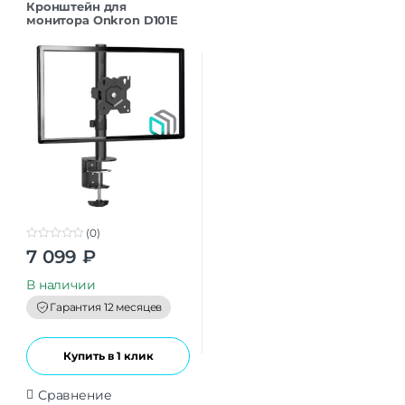
Кронштейн для
монитора Onkron D101E
черный 13″- 34″ до 8 кг.
(0)
0
7 099
₽
o
u
t
В наличии
o
f
Гарантия 12 месяцев
5
Купить в 1 клик
Сравнение