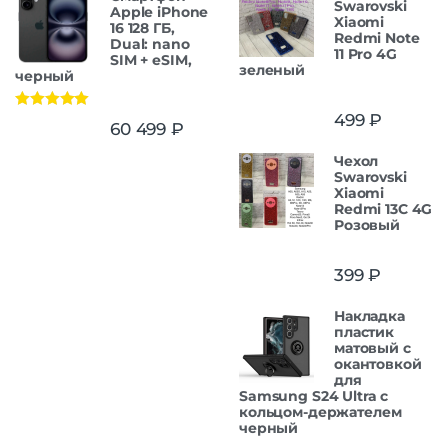
Swarovski
Apple iPhone
Xiaomi
16 128 ГБ,
Redmi Note
Dual: nano
11 Pro 4G
SIM + eSIM,
зеленый
черный
499
₽
Оценка
5.00
60 499
₽
из 5
Чехол
Swarovski
Xiaomi
Redmi 13C 4G
Розовый
399
₽
Накладка
пластик
матовый с
окантовкой
для
Samsung S24 Ultra с
кольцом-держателем
черный