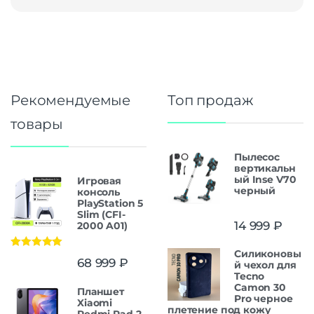
Рекомендуемые
Топ продаж
товары
Пылесос
вертикальн
ый Inse V70
Игровая
черный
консоль
PlayStation 5
Slim (CFI-
14 999
₽
2000 A01)
Силиконовы
Оценка
5.00
68 999
₽
й чехол для
из 5
Tecno
Camon 30
Планшет
Pro черное
Xiaomi
плетение под кожу
Redmi Pad 2