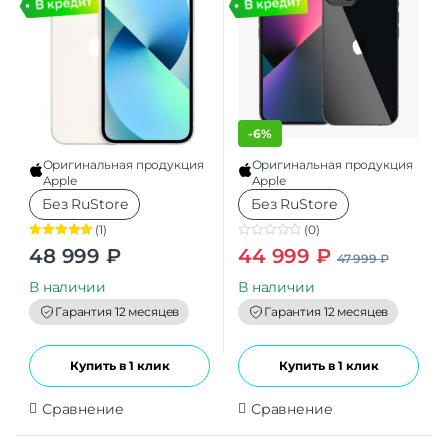
-
6%
Оригинальная продукция
Оригинальная продукция
Apple
Apple
Без RuStore
Без RuStore
(1)
(0)
Оценка
5.00
0
48 999
₽
44 999
₽
47 999
₽
из 5
o
u
t
В наличии
В наличии
o
f
Гарантия 12 месяцев
Гарантия 12 месяцев
5
Купить в 1 клик
Купить в 1 клик
Сравнение
Сравнение