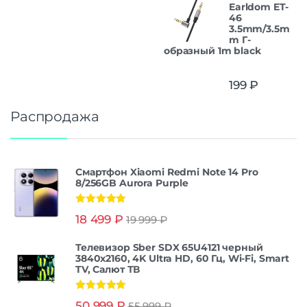
Earldom ET-
46
3.5mm/3.5m
m Г-
образный 1m black
199
₽
Распродажа
Смартфон Xiaomi Redmi Note 14 Pro
8/256GB Aurora Purple
Оценка
5.00
18 499
₽
19 999
₽
из 5
Телевизор Sber SDX 65U4121 черный
3840x2160, 4K Ultra HD, 60 Гц, Wi-Fi, Smart
TV, Салют ТВ
Оценка
5.00
50 999
₽
55 999
₽