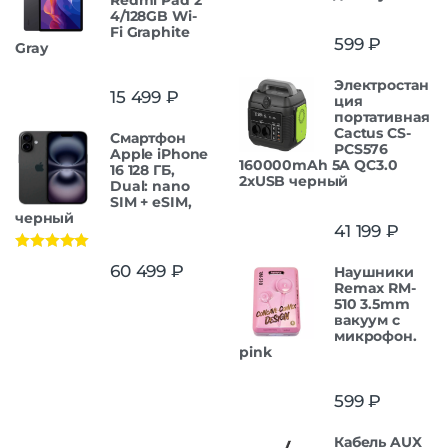
4/128GB Wi-
Fi Graphite
599
₽
Gray
Электростан
15 499
₽
ция
портативная
Cactus CS-
Смартфон
PCS576
Apple iPhone
160000mAh 5A QC3.0
16 128 ГБ,
2xUSB черный
Dual: nano
SIM + eSIM,
черный
41 199
₽
Оценка
5.00
60 499
₽
Наушники
из 5
Remax RM-
510 3.5mm
вакуум с
микрофон.
pink
599
₽
Кабель AUX