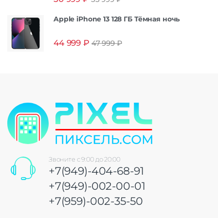
из 5
Apple iPhone 13 128 ГБ Тёмная ночь
44 999
₽
47 999
₽
Звоните с 9:00 до 20:00
+7(949)-404-68-91
+7(949)-002-00-01
+7(959)-002-35-50