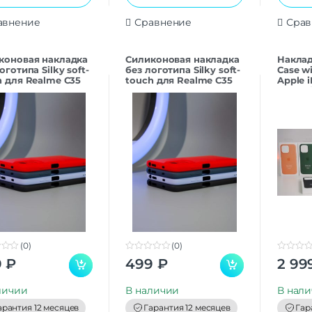
авнение
Сравнение
Срав
коновая накладка
Силиконовая накладка
Наклад
оготипа Silky soft-
без логотипа Silky soft-
Case w
h для Realme C35
touch для Realme C35
Apple 
й
Красный
(Sequo
(0)
(0)
0
0
9
₽
499
₽
2 99
o
o
u
u
t
t
личии
В наличии
В нал
o
o
f
f
арантия 12 месяцев
Гарантия 12 месяцев
Гар
5
5