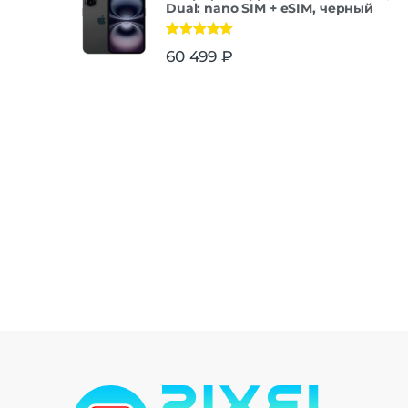
Dual: nano SIM + eSIM, черный
Оценка
5.00
60 499
₽
из 5