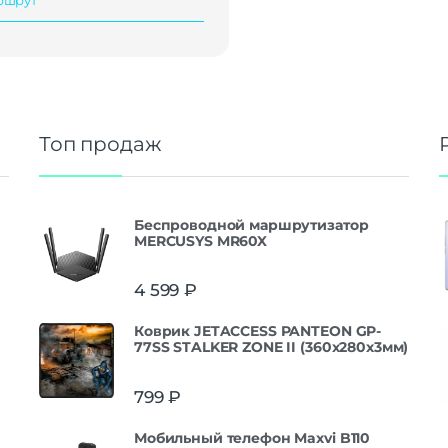
Топ продаж
Беспроводной маршрутизатор
MERCUSYS MR60X
4 599
₽
Коврик JETACCESS PANTEON GP-
77SS STALKER ZONE II (360x280x3мм)
799
₽
Мобильный телефон Maxvi B110