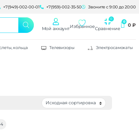
+7(949)-002-00-01
+7(959)-002-35-50
Звоните с 9:00 до 20:00
0
₽
Избранное
Мой аккаунт
Сравнение
слеты, кольца
Телевизоры
Электросамокаты
14