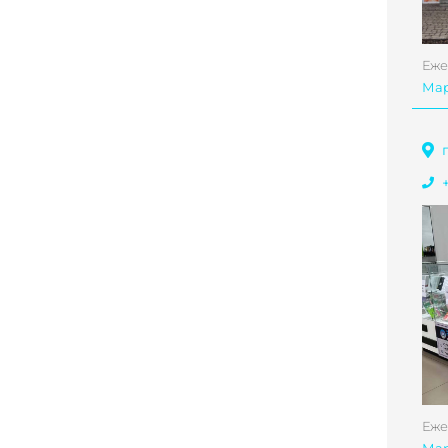
Еже
Ма
Еже
Ма