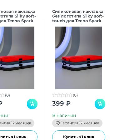
новая накладка
Силиконовая накладка
отипа Silky soft-
без логотипа Silky soft-
для Tecno Spark
touch для Tecno Spark
3 красный
Go 2023 синий
(0)
(0)
0
₽
399
₽
o
u
t
ичии
В наличии
o
f
антия 12 месяцев
Гарантия 12 месяцев
5
пить в 1 клик
Купить в 1 клик