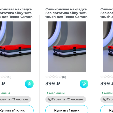
коновая накладка
Силиконовая накладка
Силико
оготипа Silky soft-
без логотипа Silky soft-
без лог
h для Tecno Camon
touch для Tecno Camon
touch 
o мятный
19pro розовый
Go 202
(0)
(0)
0
0
9
₽
399
₽
399
o
o
u
u
t
t
личии
В наличии
В нал
o
o
f
f
арантия 12 месяцев
Гарантия 12 месяцев
Гар
5
5
Купить в 1 клик
Купить в 1 клик
Ку