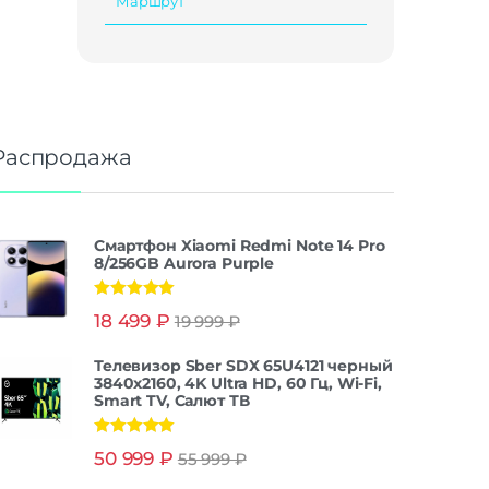
Маршрут
Распродажа
Смартфон Xiaomi Redmi Note 14 Pro
8/256GB Aurora Purple
Оценка
5.00
18 499
₽
19 999
₽
из 5
Телевизор Sber SDX 65U4121 черный
3840x2160, 4K Ultra HD, 60 Гц, Wi-Fi,
Smart TV, Салют ТВ
Оценка
5.00
50 999
₽
55 999
₽
из 5