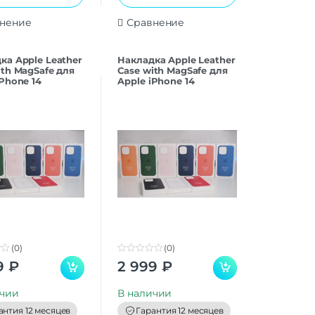
нение
Сравнение
ка Apple Leather
Накладка Apple Leather
ith MagSafe для
Case with MagSafe для
iPhone 14
Apple iPhone 14
ia Green)
(Crimson)
(0)
(0)
0
9
₽
2 999
₽
o
u
t
ичии
В наличии
o
f
антия 12 месяцев
Гарантия 12 месяцев
5