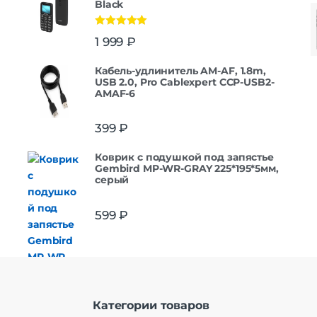
Black
Оценка
5.00
1 999
₽
из 5
Кабель-удлинитель AM-AF, 1.8m,
USB 2.0, Pro Cablexpert CCP-USB2-
AMAF-6
399
₽
Коврик с подушкой под запястье
Gembird MP-WR-GRAY 225*195*5мм,
серый
599
₽
Категории товаров