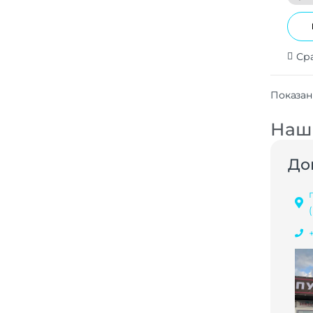
Ср
Показан
Наши
До