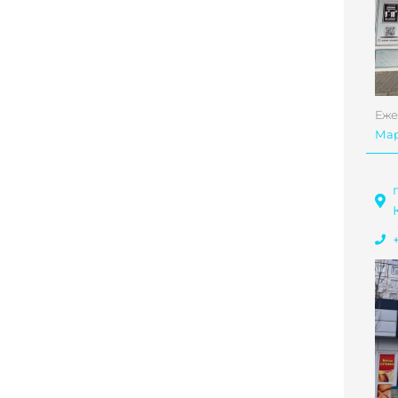
Еже
Ма