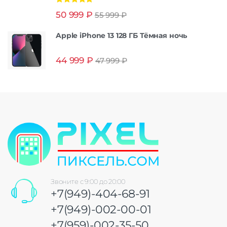
Оценка
5.00
50 999
₽
55 999
₽
из 5
Apple iPhone 13 128 ГБ Тёмная ночь
44 999
₽
47 999
₽
Звоните с 9:00 до 20:00
+7(949)-404-68-91
+7(949)-002-00-01
+7(959)-002-35-50