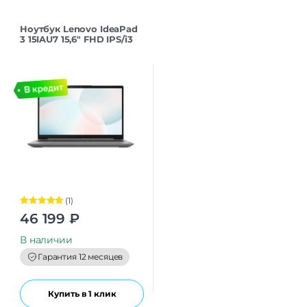
Ноутбук Lenovo IdeaPad
3 15IAU7 15,6″ FHD IPS/i3
1215U/8Gb/ssd512Gb/Dos/A
rctic Grey
(1)
Оценка
5.00
46 199
₽
из 5
В наличии
Гарантия 12 месяцев
Купить в 1 клик