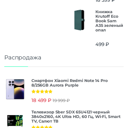
Книжка
Krutoff Eco
Book Sam
A35 зеленый
опал
499
₽
Распродажа
Смартфон Xiaomi Redmi Note 14 Pro
8/256GB Aurora Purple
Оценка
5.00
18 499
₽
19 999
₽
из 5
Телевизор Sber SDX 65U4121 черный
3840x2160, 4K Ultra HD, 60 Гц, Wi-Fi, Smart
TV, Салют ТВ