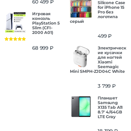
60 499
₽
Silicone Case
из 5
for iPhone 15
Pro без
Игровая
логотипа
консоль
серый
PlayStation 5
Slim (CFI-
2000 A01)
499
₽
Оценка
5.00
68 999
₽
Электрическ
из 5
ие кусачки
для ногтей
Xiaomi
Seemagic
Mini SMPH-ZJD04C White
3 799
₽
Планшет
Samsung
X135 Tab A11
8.7' 4/64GB
LTE Gray
18 399
₽