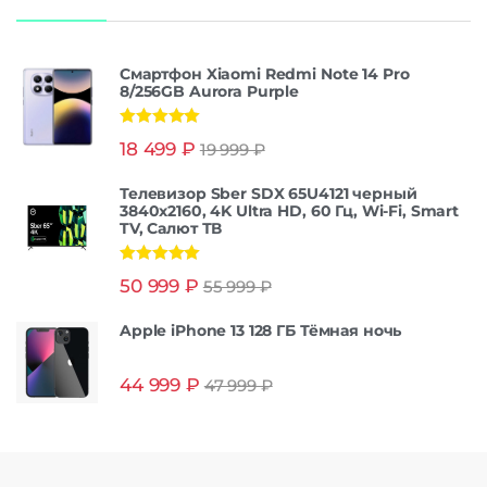
Смартфон Xiaomi Redmi Note 14 Pro
8/256GB Aurora Purple
Оценка
5.00
18 499
₽
19 999
₽
из 5
Телевизор Sber SDX 65U4121 черный
3840x2160, 4K Ultra HD, 60 Гц, Wi-Fi, Smart
TV, Салют ТВ
Оценка
5.00
50 999
₽
55 999
₽
из 5
Apple iPhone 13 128 ГБ Тёмная ночь
44 999
₽
47 999
₽