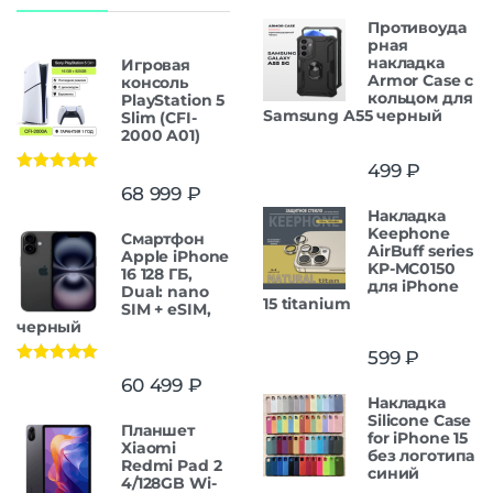
Противоуда
рная
накладка
Игровая
Armor Case с
консоль
кольцом для
PlayStation 5
Samsung A55 черный
Slim (CFI-
2000 A01)
499
₽
Оценка
5.00
68 999
₽
из 5
Накладка
Keephone
Смартфон
AirBuff series
Apple iPhone
KP-MC0150
16 128 ГБ,
для iPhone
Dual: nano
15 titanium
SIM + eSIM,
черный
599
₽
Оценка
5.00
60 499
₽
из 5
Накладка
Silicone Case
Планшет
for iPhone 15
Xiaomi
без логотипа
Redmi Pad 2
синий
4/128GB Wi-