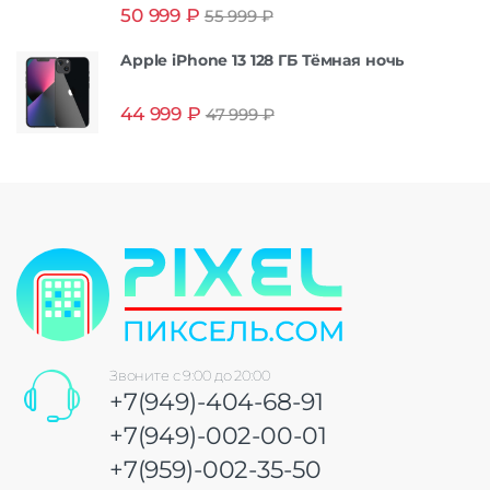
Оценка
5.00
50 999
₽
55 999
₽
из 5
Apple iPhone 13 128 ГБ Тёмная ночь
44 999
₽
47 999
₽
Звоните с 9:00 до 20:00
+7(949)-404-68-91
+7(949)-002-00-01
+7(959)-002-35-50