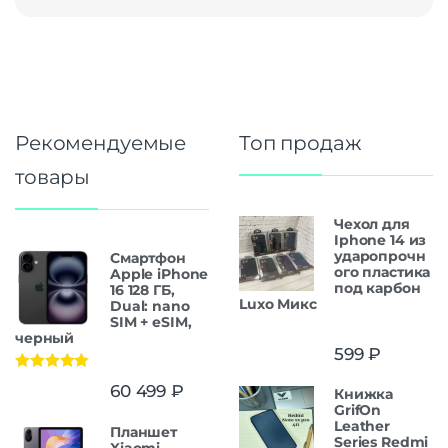
Рекомендуемые
Топ продаж
товары
Чехол для
Iphone 14 из
ударопрочн
Смартфон
ого пластика
Apple iPhone
под карбон
16 128 ГБ,
Luxo Микс
Dual: nano
SIM + eSIM,
черный
599
₽
Оценка
5.00
60 499
₽
Книжка
из 5
GrifOn
Leather
Планшет
Series Redmi
Xiaomi