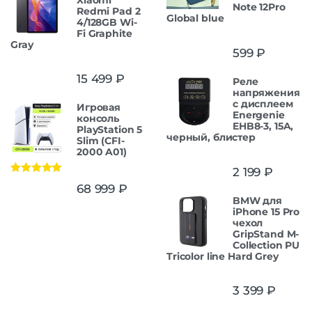
Note 12Pro
Redmi Pad 2
Global blue
4/128GB Wi-
Fi Graphite
Gray
599
₽
15 499
₽
Реле
напряжения
c дисплеем
Игровая
Energenie
консоль
EHB8-3, 15A,
PlayStation 5
черный, блистер
Slim (CFI-
2000 A01)
2 199
₽
Оценка
5.00
68 999
₽
из 5
BMW для
iPhone 15 Pro
чехол
GripStand M-
Collection PU
Tricolor line Hard Grey
3 399
₽