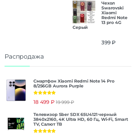
Чехол
Swarovski
Xiaomi
Redmi Note
13 pro 4G
Серый
399
₽
Распродажа
Смартфон Xiaomi Redmi Note 14 Pro
8/256GB Aurora Purple
Оценка
5.00
18 499
₽
19 999
₽
из 5
Телевизор Sber SDX 65U4121 черный
3840x2160, 4K Ultra HD, 60 Гц, Wi-Fi, Smart
TV, Салют ТВ