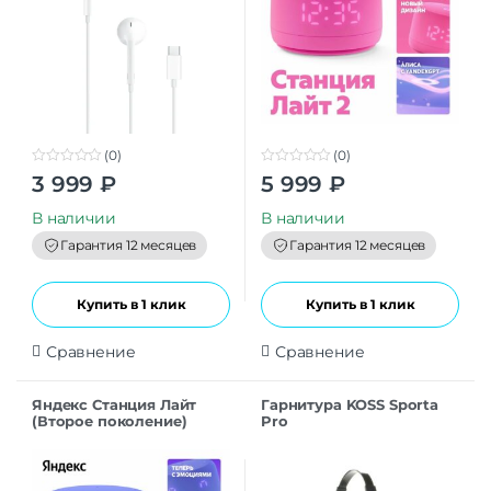
(0)
(0)
0
0
3 999
₽
5 999
₽
o
o
u
u
t
t
В наличии
В наличии
o
o
f
f
Гарантия 12 месяцев
Гарантия 12 месяцев
5
5
Купить в 1 клик
Купить в 1 клик
Сравнение
Сравнение
Яндекс Станция Лайт
Гарнитура KOSS Sporta
(Второе поколение)
Pro
фиолетовый