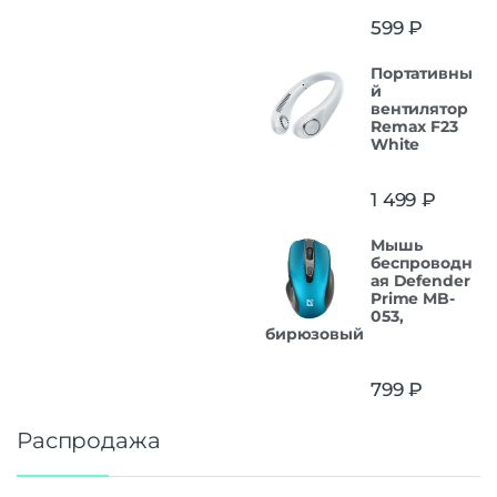
599
₽
Портативны
й
вентилятор
Remax F23
White
1 499
₽
Мышь
беспроводн
ая Defender
Prime MB-
053,
бирюзовый
799
₽
Распродажа