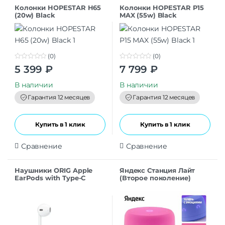
Колонки HOPESTAR H65
Колонки HOPESTAR P15
(20w) Black
MAX (55w) Black
(0)
(0)
0
0
5 399
₽
7 799
₽
o
o
u
u
t
t
В наличии
В наличии
o
o
f
f
Гарантия 12 месяцев
Гарантия 12 месяцев
5
5
Купить в 1 клик
Купить в 1 клик
Сравнение
Сравнение
Наушники ORIG Apple
Яндекс Станция Лайт
EarPods with Type-C
(Второе поколение)
connector white
розовый
(MYQY3ZM/MTY3FE/A)