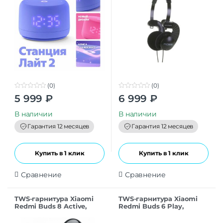
(0)
(0)
0
0
5 999
₽
6 999
₽
o
o
u
u
t
t
В наличии
В наличии
o
o
f
f
Гарантия 12 месяцев
Гарантия 12 месяцев
5
5
Купить в 1 клик
Купить в 1 клик
Сравнение
Сравнение
TWS-гарнитура Xiaomi
TWS-гарнитура Xiaomi
Redmi Buds 8 Active,
Redmi Buds 6 Play,
черный
черный