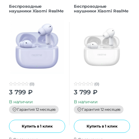
Беспроводные
Беспроводные
наушники Xiaomi RealMe
наушники Xiaomi RealMe
T310 RMA2303 Purple CN
T310 RMA2303 White CN
(0)
(0)
0
0
3 799
₽
3 799
₽
o
o
u
u
t
t
В наличии
В наличии
o
o
f
f
Гарантия 12 месяцев
Гарантия 12 месяцев
5
5
Купить в 1 клик
Купить в 1 клик