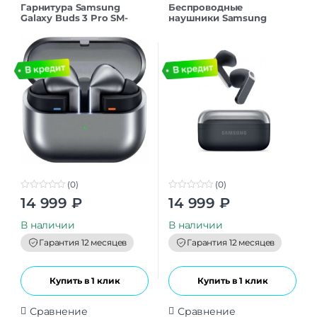
Гарнитура Samsung
Беспроводные
Galaxy Buds 3 Pro SM-
наушники Samsung
R630 Silver
Galaxy Buds 4 черный
(0)
(0)
0
0
14 999
₽
14 999
₽
o
o
u
u
t
t
В наличии
В наличии
o
o
f
f
Гарантия 12 месяцев
Гарантия 12 месяцев
5
5
Купить в 1 клик
Купить в 1 клик
Сравнение
Сравнение