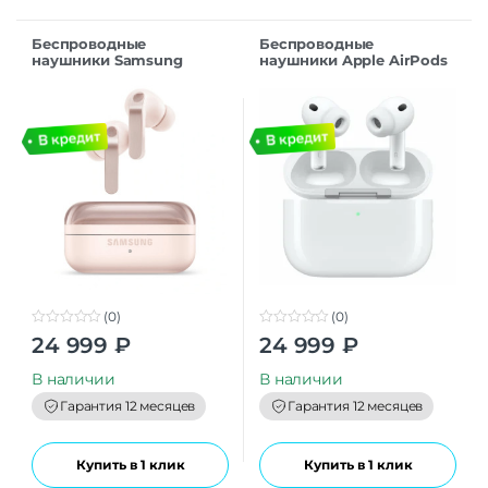
Беспроводные
Беспроводные
наушники Samsung
наушники Apple AirPods
Galaxy Buds 4 Pro,
Pro 3-го поколения
Розовое золото
(2025) с беспроводной
зарядкой MagSafe
(0)
(0)
0
0
24 999
₽
24 999
₽
o
o
u
u
t
t
В наличии
В наличии
o
o
f
f
Гарантия 12 месяцев
Гарантия 12 месяцев
5
5
Купить в 1 клик
Купить в 1 клик