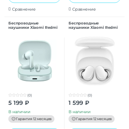
Сравнение
Сравнение
Беспроводные
Беспроводные
наушники Xiaomi Redmi
наушники Xiaomi Redmi
Buds 6 BHR9245GL Green
Buds 6 Play M2420E1
GL
White GL
(0)
(0)
0
0
5 199
₽
1 599
₽
o
o
u
u
t
t
В наличии
В наличии
o
o
f
f
Гарантия 12 месяцев
Гарантия 12 месяцев
5
5