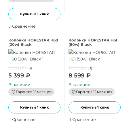
5
Купить в 1 клик
Сравнение
Колонки HOPESTAR H60
Колонки HOPESTAR H61
(20w) Black
(50w) Black
(0)
(0)
0
0
5 399
₽
8 599
₽
o
o
u
u
t
t
В наличии
В наличии
o
o
f
f
Гарантия 12 месяцев
Гарантия 12 месяцев
5
5
Купить в 1 клик
Купить в 1 клик
Сравнение
Сравнение