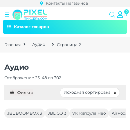
Контакты магазинов
Каталог товаров
Главная
Аудио
Страница 2
Аудио
Отображение 25–48 из 302
Фильтр
JBL BOOMBOX 3
JBL GO 3
VK Капсула Нео
AirPods 