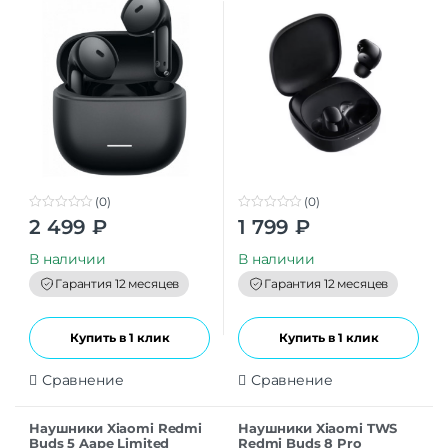
(0)
(0)
0
0
2 499
₽
1 799
₽
o
o
u
u
t
t
В наличии
В наличии
o
o
f
f
Гарантия 12 месяцев
Гарантия 12 месяцев
5
5
Купить в 1 клик
Купить в 1 клик
Сравнение
Сравнение
Наушники Xiaomi Redmi
Наушники Xiaomi TWS
Buds 5 Aape Limited
Redmi Buds 8 Pro