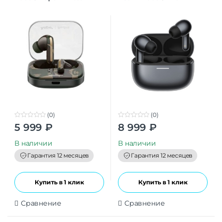
Edition
(Чёрные) РСТ
(0)
(0)
0
0
5 999
₽
8 999
₽
o
o
u
u
t
t
В наличии
В наличии
o
o
f
f
Гарантия 12 месяцев
Гарантия 12 месяцев
5
5
Купить в 1 клик
Купить в 1 клик
Сравнение
Сравнение