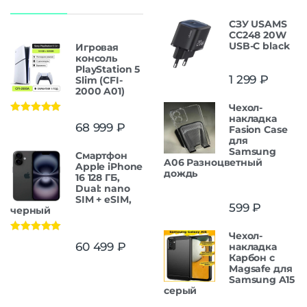
СЗУ USAMS
CC248 20W
USB-C black
Игровая
консоль
PlayStation 5
1 299
₽
Slim (CFI-
2000 A01)
Чехол-
накладка
Оценка
5.00
68 999
₽
Fasion Case
из 5
для
Samsung
Смартфон
A06 Разноцветный
Apple iPhone
дождь
16 128 ГБ,
Dual: nano
SIM + eSIM,
599
₽
черный
Чехол-
Оценка
5.00
60 499
₽
накладка
из 5
Карбон c
Magsafe для
Samsung A15
серый