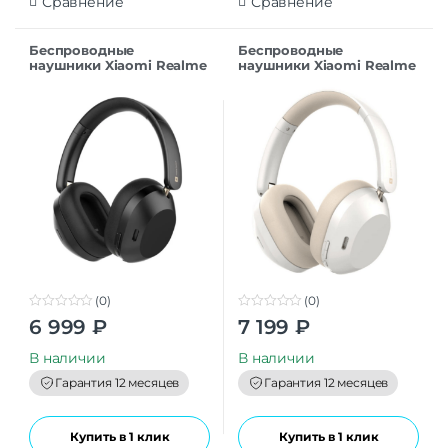
Сравнение
Сравнение
Беспроводные
Беспроводные
наушники Xiaomi Realme
наушники Xiaomi Realme
Techlife Studio H1 Black
Techlife Studio H1 White
EU
EU
(0)
(0)
0
0
6 999
₽
7 199
₽
o
o
u
u
t
t
В наличии
В наличии
o
o
f
f
Гарантия 12 месяцев
Гарантия 12 месяцев
5
5
Купить в 1 клик
Купить в 1 клик