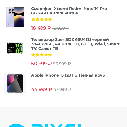
Смартфон Xiaomi Redmi Note 14 Pro
8/256GB Aurora Purple
Оценка
5.00
18 499
₽
19 999
₽
из 5
Телевизор Sber SDX 65U4121 черный
3840x2160, 4K Ultra HD, 60 Гц, Wi-Fi, Smart
TV, Салют ТВ
Оценка
5.00
50 999
₽
55 999
₽
из 5
Apple iPhone 13 128 ГБ Тёмная ночь
44 999
₽
47 999
₽