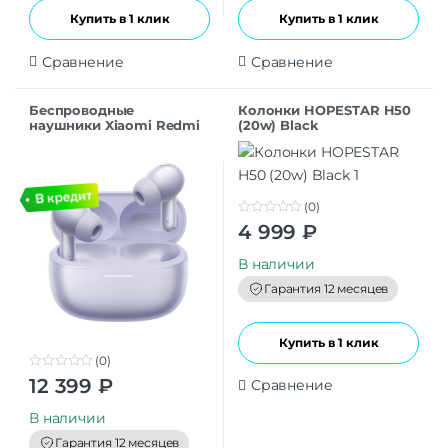
Купить в 1 клик
Купить в 1 клик
Сравнение
Сравнение
Беспроводные
Колонки HOPESTAR H50
наушники Xiaomi Redmi
(20w) Black
Buds 6 Pro BHR9317GL
Purple EU
(0)
0
4 999
₽
o
u
t
В наличии
o
f
Гарантия 12 месяцев
5
Купить в 1 клик
(0)
0
12 399
₽
Сравнение
o
u
t
В наличии
o
f
Гарантия 12 месяцев